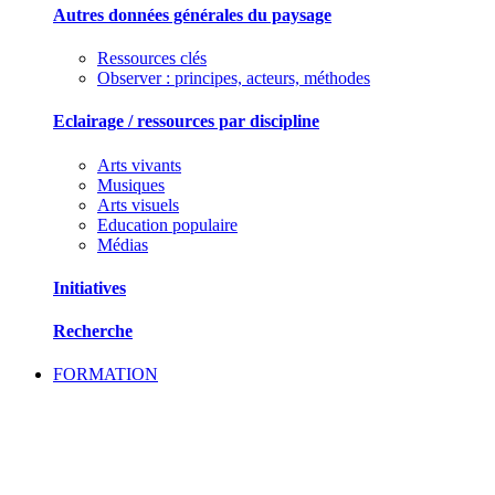
Autres données générales du paysage
Ressources clés
Observer : principes, acteurs, méthodes
Eclairage / ressources par discipline
Arts vivants
Musiques
Arts visuels
Education populaire
Médias
Initiatives
Recherche
FORMATION
SE FORMER ET ECHANGER DES PRATIQU