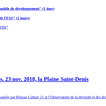
modèle de développement" (1 jour)
de l’ESS" (2 jours)
 ESS"
s. 23 nov. 2018, la Plaine Saint-Denis
sée par Réseau Culture 21 et l’Observatoire de la diversité et des droi