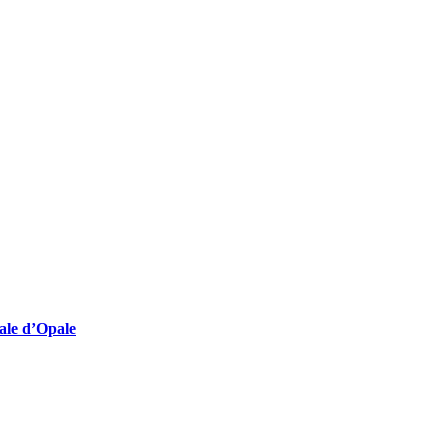
lturelles employeuses
nale d’Opale