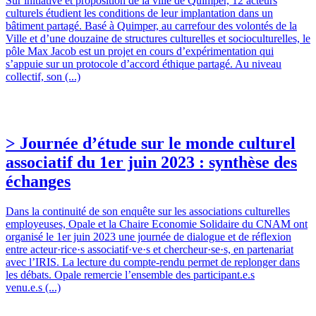
Sur initiative et proposition de la ville de Quimper, 12 acteurs
culturels étudient les conditions de leur implantation dans un
bâtiment partagé. Basé à Quimper, au carrefour des volontés de la
Ville et d’une douzaine de structures culturelles et socioculturelles, le
pôle Max Jacob est un projet en cours d’expérimentation qui
s’appuie sur un protocole d’accord éthique partagé. Au niveau
collectif, son (...)
> Journée d’étude sur le monde culturel
associatif du 1er juin 2023 : synthèse des
échanges
Dans la continuité de son enquête sur les associations culturelles
employeuses, Opale et la Chaire Economie Solidaire du CNAM ont
organisé le 1er juin 2023 une journée de dialogue et de réflexion
entre acteur·rice·s associatif·ve·s et chercheur·se·s, en partenariat
avec l’IRIS. La lecture du compte-rendu permet de replonger dans
les débats. Opale remercie l’ensemble des participant.e.s
venu.e.s (...)