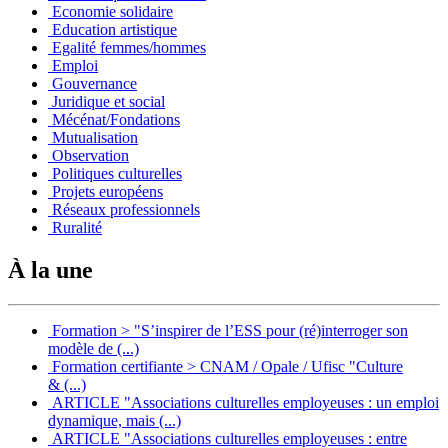
Economie solidaire
Education artistique
Egalité femmes/hommes
Emploi
Gouvernance
Juridique et social
Mécénat/Fondations
Mutualisation
Observation
Politiques culturelles
Projets européens
Réseaux professionnels
Ruralité
À la une
Formation > "S’inspirer de l’ESS pour (ré)interroger son
modèle de (...)
Formation certifiante > CNAM / Opale / Ufisc "Culture
& (...)
ARTICLE "Associations culturelles employeuses : un emploi
dynamique, mais (...)
ARTICLE "Associations culturelles employeuses : entre