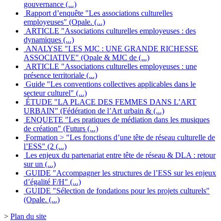
gouvernance (...)
Rapport d’enquête "Les associations culturelles
employeuses" (Opale. (...)
ARTICLE "Associations culturelles employeuses : des
dynamiques (...)
ANALYSE "LES MJC : UNE GRANDE RICHESSE
ASSOCIATIVE" (Opale & MJC de (...)
ARTICLE "Associations culturelles employeuses : une
présence territoriale (...)
Guide "Les conventions collectives applicables dans le
secteur culturel" (...)
ÉTUDE "LA PLACE DES FEMMES DANS L’ART
URBAIN" (Fédération de l’Art urbain & (...)
ENQUETE "Les pratiques de médiation dans les musiques
de création" (Futurs (...)
Formation > "Les fonctions d’une tête de réseau culturelle de
l’ESS" (2 (...)
Les enjeux du partenariat entre tête de réseau & DLA : retour
sur un (...)
GUIDE "Accompagner les structures de l’ESS sur les enjeux
d’égalité F/H" (...)
GUIDE "Sélection de fondations pour les projets culturels"
(Opale. (...)
>
Plan du site