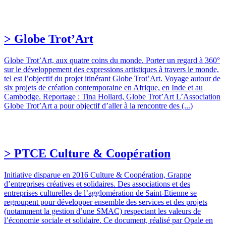
> Globe Trot’Art
Globe Trot’Art, aux quatre coins du monde. Porter un regard à 360°
sur le développement des expressions artistiques à travers le monde,
tel est l’objectif du projet itinérant Globe Trot’Art. Voyage autour de
six projets de création contemporaine en Afrique, en Inde et au
Cambodge. Reportage : Tina Hollard, Globe Trot’Art L’Association
Globe Trot’Art a pour objectif d’aller à la rencontre des (...)
> PTCE Culture & Coopération
Initiative disparue en 2016 Culture & Coopération, Grappe
d’entreprises créatives et solidaires. Des associations et des
entreprises culturelles de l’agglomération de Saint-Etienne se
regroupent pour développer ensemble des services et des projets
(notamment la gestion d’une SMAC) respectant les valeurs de
l’économie sociale et solidaire. Ce document, réalisé par Opale en