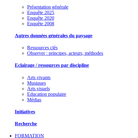
Présentation générale
Enquête 2025
Enquête 2020
Enquête 2008
Autres données générales du paysage
Ressources clés
Observer : principes, acteurs, méthodes
Eclairage / ressources par discipline
Arts vivants
Musiques
Arts visuels
Education populaire
Médias
Initiatives
Recherche
FORMATION