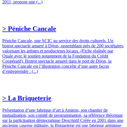
2011, propose une (...)
> Péniche Cancale
Péniche Cancale, une SCIC au service des droits culturels. Un
bistrot spectacle amarré à Dijon, rassemblant près de 200 sociétaires,
valorisant les artistes et producteurs locaux. (Fiche réalisée par
Opale avec le soutien notamment de la Fondation du Crédit
Coopératif). Bistrot spectacle amarré dans le port de Dijon, la
Péniche Cancale est l’illustration concrète d’une autre façon
d’entreprendre : (...)
> La Briqueterie
Présentation d’une fabrique d’art à Amiens, son chantier de
mutualisation, son comité de programmation, sa référence théorique
sur la participation démocratique Descriptif Créée en 2001 dans une
ancienne caserne militaire, la Briqueterie est une fabrique artistique