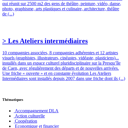
qui réunit sur 2500 m2 des gens de théâtre, peinture, vidéo, danse,
photo, graphisme, arts plastiques et culinaire, architecture, théâtre
de (...)
> Les Ateliers intermédiaires
10 compagnies associées, 8 compagnies adhérentes et 12 artistes
visuels (graphistes, illustrateurs, cinéastes, vidéaste, plasticiens)...
installés dans un espace culturel pluridisciplinaire sur la Presqu’île
de Caen, avec régulièrement des départs et de nouvelles arrivées.
Une friche « ouverte » et en constante évolution Les Ateliers
Intermédiaires sont installés depuis 2007 dans une friche dont ils (...)
Thématiques
Accompagnement DLA
Action culturelle
Coopération
Economique et financier