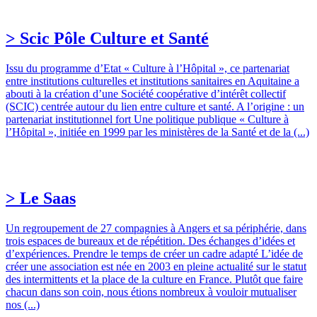
> Scic Pôle Culture et Santé
Issu du programme d’Etat « Culture à l’Hôpital », ce partenariat
entre institutions culturelles et institutions sanitaires en Aquitaine a
abouti à la création d’une Société coopérative d’intérêt collectif
(SCIC) centrée autour du lien entre culture et santé. A l’origine : un
partenariat institutionnel fort Une politique publique « Culture à
l’Hôpital », initiée en 1999 par les ministères de la Santé et de la (...)
> Le Saas
Un regroupement de 27 compagnies à Angers et sa périphérie, dans
trois espaces de bureaux et de répétition. Des échanges d’idées et
d’expériences. Prendre le temps de créer un cadre adapté L’idée de
créer une association est née en 2003 en pleine actualité sur le statut
des intermittents et la place de la culture en France. Plutôt que faire
chacun dans son coin, nous étions nombreux à vouloir mutualiser
nos (...)