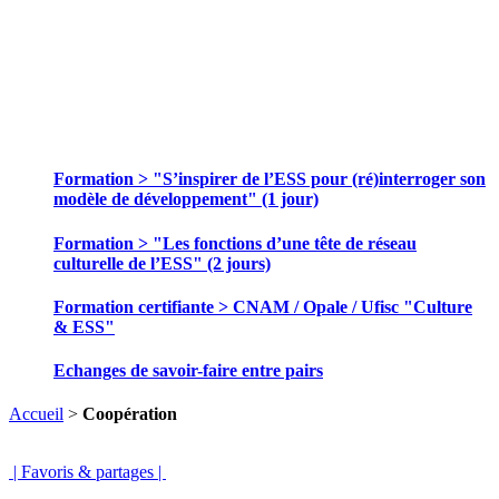
SE FORMER ET ECHANGER DES
PRATIQUES
Formation > "S’inspirer de l’ESS pour (ré)interroger son
modèle de développement" (1 jour)
Formation > "Les fonctions d’une tête de réseau
culturelle de l’ESS" (2 jours)
Formation certifiante > CNAM / Opale / Ufisc "Culture
& ESS"
Echanges de savoir-faire entre pairs
Accueil
>
Coopération
| Favoris & partages |