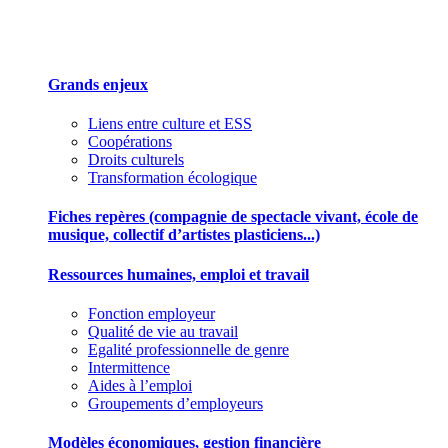
Des outils pour mieux gérer votre association
Grands enjeux
Liens entre culture et ESS
Coopérations
Droits culturels
Transformation écologique
Fiches repères (compagnie de spectacle vivant, école de
musique, collectif d’artistes plasticiens...)
Ressources humaines, emploi et travail
Fonction employeur
Qualité de vie au travail
Egalité professionnelle de genre
Intermittence
Aides à l’emploi
Groupements d’employeurs
Modèles économiques, gestion financière