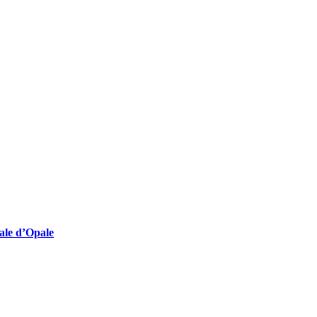
lturelles employeuses
nale d’Opale