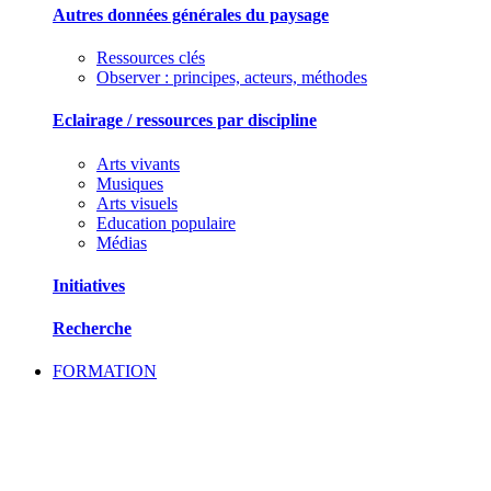
Autres données générales du paysage
Ressources clés
Observer : principes, acteurs, méthodes
Eclairage / ressources par discipline
Arts vivants
Musiques
Arts visuels
Education populaire
Médias
Initiatives
Recherche
FORMATION
SE FORMER ET ECHANGER DES PRATIQU