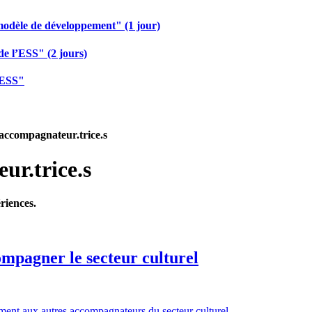
modèle de développement" (1 jour)
de l’ESS" (2 jours)
 ESS"
 accompagnateur.trice.s
ur.trice.s
riences.
compagner le secteur culturel
ment aux autres accompagnateurs du secteur culturel.