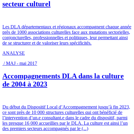
secteur culturel
Les DLA départementaux et régionaux accompagnent chaque année
près de 1000 associations culturelles face aux mutations sectorielles,
conjoncturelles, professionnelles et politiques, leur permettant ainsi
de se structurer et de valoriser leurs spécificités.
ANALYSE
/ MAJ - mai 2017
Accompagnements DLA dans la culture
de 2004 à 2023
Du début du Dispositif Local d’Accompagnement jusqu’à fin 2023,
ce sont près de 10 000 structures culturelles qui ont bénéficié de
l’intervention d’un.e consultant.e dans le cadre du dispositif, parmi
les presque 16 000 accueillies par le DLA. La culture est ainsi l’un
des premiers secteurs accompagnés par le (...)