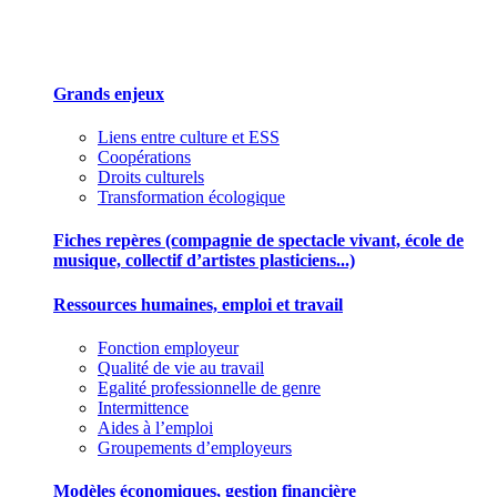
Des outils pour mieux gérer votre association
Grands enjeux
Liens entre culture et ESS
Coopérations
Droits culturels
Transformation écologique
Fiches repères (compagnie de spectacle vivant, école de
musique, collectif d’artistes plasticiens...)
Ressources humaines, emploi et travail
Fonction employeur
Qualité de vie au travail
Egalité professionnelle de genre
Intermittence
Aides à l’emploi
Groupements d’employeurs
Modèles économiques, gestion financière