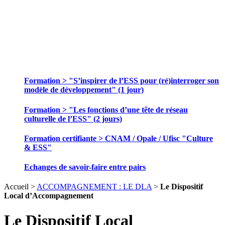
SE FORMER ET ECHANGER DES
PRATIQUES
Formation > "S’inspirer de l’ESS pour (ré)interroger son
modèle de développement" (1 jour)
Formation > "Les fonctions d’une tête de réseau
culturelle de l’ESS" (2 jours)
Formation certifiante > CNAM / Opale / Ufisc "Culture
& ESS"
Echanges de savoir-faire entre pairs
Accueil >
ACCOMPAGNEMENT : LE DLA
>
Le Dispositif
Local d’Accompagnement
Le Dispositif Local