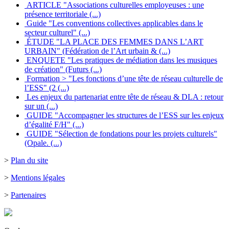
ARTICLE "Associations culturelles employeuses : une
présence territoriale (...)
Guide "Les conventions collectives applicables dans le
secteur culturel" (...)
ÉTUDE "LA PLACE DES FEMMES DANS L’ART
URBAIN" (Fédération de l’Art urbain & (...)
ENQUETE "Les pratiques de médiation dans les musiques
de création" (Futurs (...)
Formation > "Les fonctions d’une tête de réseau culturelle de
l’ESS" (2 (...)
Les enjeux du partenariat entre tête de réseau & DLA : retour
sur un (...)
GUIDE "Accompagner les structures de l’ESS sur les enjeux
d’égalité F/H" (...)
GUIDE "Sélection de fondations pour les projets culturels"
(Opale. (...)
>
Plan du site
>
Mentions légales
>
Partenaires