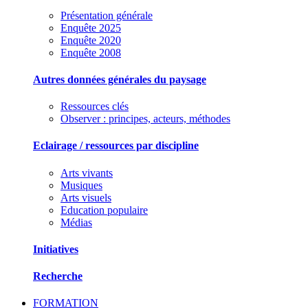
Présentation générale
Enquête 2025
Enquête 2020
Enquête 2008
Autres données générales du paysage
Ressources clés
Observer : principes, acteurs, méthodes
Eclairage / ressources par discipline
Arts vivants
Musiques
Arts visuels
Education populaire
Médias
Initiatives
Recherche
FORMATION