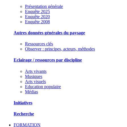
Présentation générale
Enquête 2025
Enquête 2020
Enquête 2008
Autres données générales du paysage
Ressources clés
Observer : principes, acteurs, méthodes
Eclairage / ressources par discipline
Arts vivants
Musiques
Arts visuels
Education populaire
Médias
Initiatives
Recherche
FORMATION