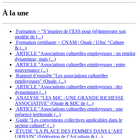
À la une
Formation > "S’inspirer de l’ESS pour (ré)interroger son
modèle de (...)
Formation certifiante > CNAM / Opale / Ufisc "Culture
& (...)
ARTICLE "Associations culturelles employeuses : un emploi
dynamique, mais (...)
ARTICLE "Associations culturelles employeuses : entre
gouvernance (...)
Rapport d’enquête "Les associations culturelles
employeuses" (Opale. (...)
ARTICLE "Associations culturelles employeuses : des
dynamiques (...)
ANALYSE "LES MJC : UNE GRANDE RICHESSE
ASSOCIATIVE" (Opale & MJC de (...)
ARTICLE "Associations culturelles employeuses : une
présence territoriale (...)
Guide "Les conventions collectives applicables dans le
secteur culturel" (...)
ÉTUDE "LA PLACE DES FEMMES DANS L’ART
URBAIN" (Fédération de l’Art urbain & (...)