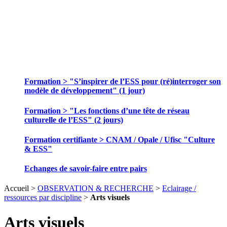
SE FORMER ET ECHANGER DES
PRATIQUES
Formation > "S’inspirer de l’ESS pour (ré)interroger son
modèle de développement" (1 jour)
Formation > "Les fonctions d’une tête de réseau
culturelle de l’ESS" (2 jours)
Formation certifiante > CNAM / Opale / Ufisc "Culture
& ESS"
Echanges de savoir-faire entre pairs
Accueil >
OBSERVATION & RECHERCHE
>
Eclairage /
ressources par discipline
>
Arts visuels
Arts visuels