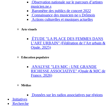
Observation nationale sur le parcours d’artistes
musicien.ne.s
Baromètre des publics de concert 2022
Connaissance des musicien·ne·s Drômois
Actions culturelles et musiques actuelles
Arts visuels
ÉTUDE "LA PLACE DES FEMMES DANS
L’ART URBAIN" (Fédération de l’Art urbain &
Opale. 2025)
Education populaire
ANALYSE "LES MJC : UNE GRANDE
RICHESSE ASSOCIATIVE" (Opale & MJC de
France. 2026)
Médias
Données sur les radios associatives par régions
Initiatives
Recherche