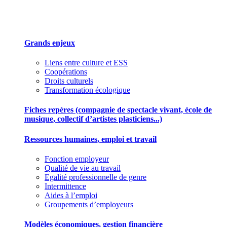
Des outils pour mieux gérer votre association
Grands enjeux
Liens entre culture et ESS
Coopérations
Droits culturels
Transformation écologique
Fiches repères (compagnie de spectacle vivant, école de
musique, collectif d’artistes plasticiens...)
Ressources humaines, emploi et travail
Fonction employeur
Qualité de vie au travail
Egalité professionnelle de genre
Intermittence
Aides à l’emploi
Groupements d’employeurs
Modèles économiques, gestion financière