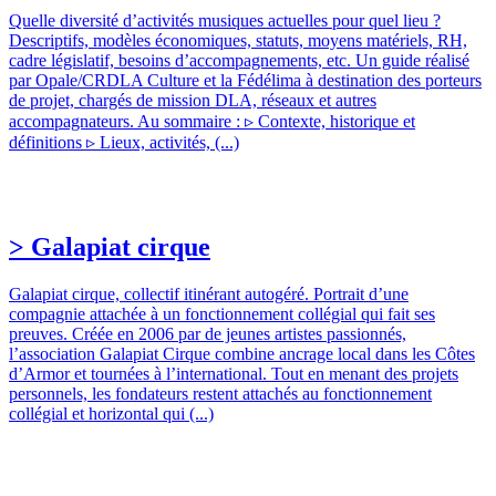
Quelle diversité d’activités musiques actuelles pour quel lieu ?
Descriptifs, modèles économiques, statuts, moyens matériels, RH,
cadre législatif, besoins d’accompagnements, etc. Un guide réalisé
par Opale/CRDLA Culture et la Fédélima à destination des porteurs
de projet, chargés de mission DLA, réseaux et autres
accompagnateurs. Au sommaire : ▹ Contexte, historique et
définitions ▹ Lieux, activités, (...)
> Galapiat cirque
Galapiat cirque, collectif itinérant autogéré. Portrait d’une
compagnie attachée à un fonctionnement collégial qui fait ses
preuves. Créée en 2006 par de jeunes artistes passionnés,
l’association Galapiat Cirque combine ancrage local dans les Côtes
d’Armor et tournées à l’international. Tout en menant des projets
personnels, les fondateurs restent attachés au fonctionnement
collégial et horizontal qui (...)