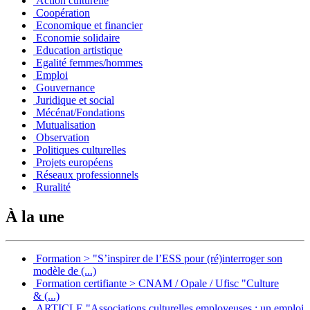
Action culturelle
Coopération
Economique et financier
Economie solidaire
Education artistique
Egalité femmes/hommes
Emploi
Gouvernance
Juridique et social
Mécénat/Fondations
Mutualisation
Observation
Politiques culturelles
Projets européens
Réseaux professionnels
Ruralité
À la une
Formation > "S’inspirer de l’ESS pour (ré)interroger son
modèle de (...)
Formation certifiante > CNAM / Opale / Ufisc "Culture
& (...)
ARTICLE "Associations culturelles employeuses : un emploi