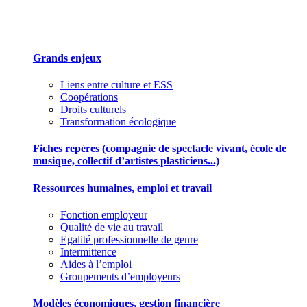
Des outils pour mieux gérer votre association
Grands enjeux
Liens entre culture et ESS
Coopérations
Droits culturels
Transformation écologique
Fiches repères (compagnie de spectacle vivant, école de
musique, collectif d’artistes plasticiens...)
Ressources humaines, emploi et travail
Fonction employeur
Qualité de vie au travail
Egalité professionnelle de genre
Intermittence
Aides à l’emploi
Groupements d’employeurs
Modèles économiques, gestion financière