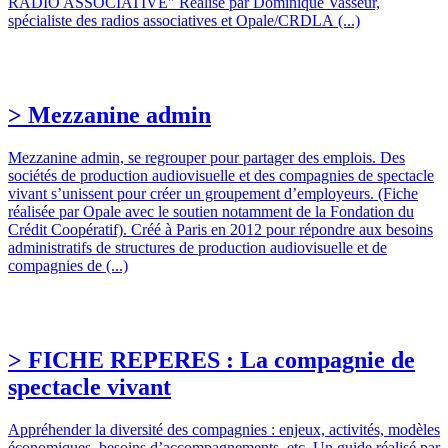
RADIO ASSOCIATIVE" Réalisé par Dominique Vasseur,
spécialiste des radios associatives et Opale/CRDLA (...)
> Mezzanine admin
Mezzanine admin, se regrouper pour partager des emplois. Des
sociétés de production audiovisuelle et des compagnies de spectacle
vivant s’unissent pour créer un groupement d’employeurs. (Fiche
réalisée par Opale avec le soutien notamment de la Fondation du
Crédit Coopératif). Créé à Paris en 2012 pour répondre aux besoins
administratifs de structures de production audiovisuelle et de
compagnies de (...)
> FICHE REPERES : La compagnie de
spectacle vivant
Appréhender la diversité des compagnies : enjeux, activités, modèles
économiques, besoins d’accompagnements, etc. Un guide réalisé par