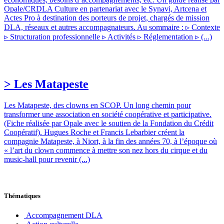
Opale/CRDLA Culture en partenariat avec le Synavi, Artcena et
Actes Pro à destination des porteurs de projet, chargés de mission
DLA, réseaux et autres accompagnateurs. Au sommaire : ▹ Contexte
▹ Structuration professionnelle ▹ Activités ▹ Réglementation ▹ (...)
> Les Matapeste
Les Matapeste, des clowns en SCOP. Un long chemin pour
transformer une association en société coopérative et participative.
(Fiche réalisée par Opale avec le soutien de la Fondation du Crédit
Coopératif). Hugues Roche et Francis Lebarbier créent la
compagnie Matapeste, à Niort, à la fin des années 70, à l’époque où
« l’art du clown commence à mettre son nez hors du cirque et du
music-hall pour revenir (...)
Thématiques
Accompagnement DLA