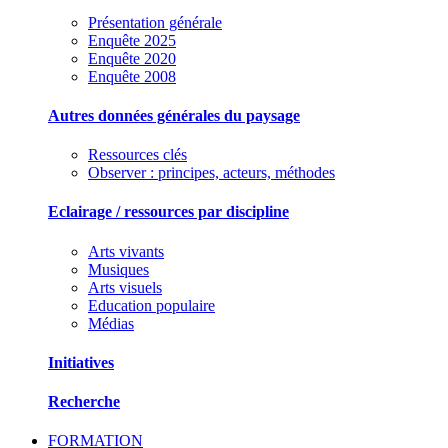
Présentation générale
Enquête 2025
Enquête 2020
Enquête 2008
Autres données générales du paysage
Ressources clés
Observer : principes, acteurs, méthodes
Eclairage / ressources par discipline
Arts vivants
Musiques
Arts visuels
Education populaire
Médias
Initiatives
Recherche
FORMATION