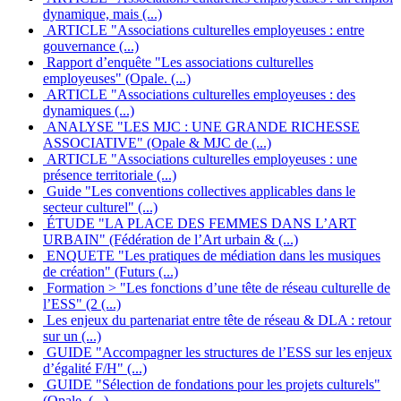
dynamique, mais (...)
ARTICLE "Associations culturelles employeuses : entre
gouvernance (...)
Rapport d’enquête "Les associations culturelles
employeuses" (Opale. (...)
ARTICLE "Associations culturelles employeuses : des
dynamiques (...)
ANALYSE "LES MJC : UNE GRANDE RICHESSE
ASSOCIATIVE" (Opale & MJC de (...)
ARTICLE "Associations culturelles employeuses : une
présence territoriale (...)
Guide "Les conventions collectives applicables dans le
secteur culturel" (...)
ÉTUDE "LA PLACE DES FEMMES DANS L’ART
URBAIN" (Fédération de l’Art urbain & (...)
ENQUETE "Les pratiques de médiation dans les musiques
de création" (Futurs (...)
Formation > "Les fonctions d’une tête de réseau culturelle de
l’ESS" (2 (...)
Les enjeux du partenariat entre tête de réseau & DLA : retour
sur un (...)
GUIDE "Accompagner les structures de l’ESS sur les enjeux
d’égalité F/H" (...)
GUIDE "Sélection de fondations pour les projets culturels"
(Opale. (...)