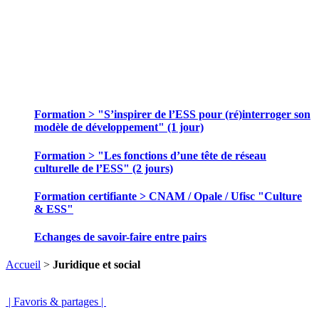
SE FORMER ET ECHANGER DES
PRATIQUES
Formation > "S’inspirer de l’ESS pour (ré)interroger son
modèle de développement" (1 jour)
Formation > "Les fonctions d’une tête de réseau
culturelle de l’ESS" (2 jours)
Formation certifiante > CNAM / Opale / Ufisc "Culture
& ESS"
Echanges de savoir-faire entre pairs
Accueil
>
Juridique et social
| Favoris & partages |