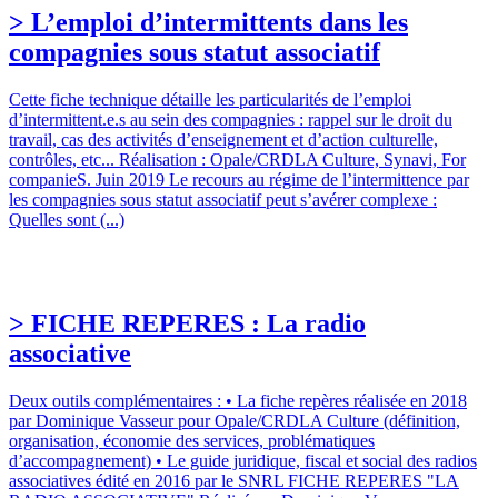
> L’emploi d’intermittents dans les
compagnies sous statut associatif
Cette fiche technique détaille les particularités de l’emploi
d’intermittent.e.s au sein des compagnies : rappel sur le droit du
travail, cas des activités d’enseignement et d’action culturelle,
contrôles, etc... Réalisation : Opale/CRDLA Culture, Synavi, For
companieS. Juin 2019 Le recours au régime de l’intermittence par
les compagnies sous statut associatif peut s’avérer complexe :
Quelles sont (...)
> FICHE REPERES : La radio
associative
Deux outils complémentaires : • La fiche repères réalisée en 2018
par Dominique Vasseur pour Opale/CRDLA Culture (définition,
organisation, économie des services, problématiques
d’accompagnement) • Le guide juridique, fiscal et social des radios
associatives édité en 2016 par le SNRL FICHE REPERES "LA