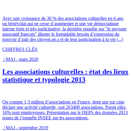
Avec une croissance de 30 % des associations culturelles en 6 ans,
un bénévolat qui ne cesse d’augmenter et une vie démocratique
interne forte et très participative, la dernière enquête sur "le paysage
associatif français" illustre le formidable besoin d’expression du
pouvoir d’agir des citoyen.ne.s et de leur participation à la vie (...)
CHIFFRES CLÉS
/ MAJ - mars 2020
Les associations culturelles : état des lieux
statistique et typologie 2013
On compte 1,3 million d’associations en France, dont une sur cinq
déclare une activité culturelle, soit 263400 associations. Parmi elles,
16% sont employeuses. Présentation par le DEPS des données 2013
issues de l’enquête INSEE sur les associations.
/ MAJ - septembre 2019