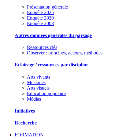
Présentation générale
Enquête 2025
Enquête 2020
Enquête 2008
Autres données générales du paysage
Ressources clés
Observer : principes, acteurs, méthodes
Eclairage / ressources par discipline
Arts vivants
Musiques
Arts visuels
Education populaire
Médias
Initiatives
Recherche
FORMATION