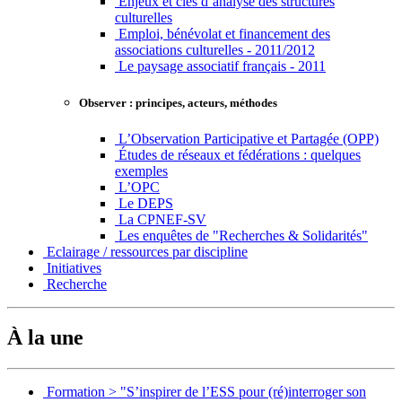
Enjeux et clés d’analyse des structures
culturelles
Emploi, bénévolat et financement des
associations culturelles - 2011/2012
Le paysage associatif français - 2011
Observer : principes, acteurs, méthodes
L’Observation Participative et Partagée (OPP)
Études de réseaux et fédérations : quelques
exemples
L’OPC
Le DEPS
La CPNEF-SV
Les enquêtes de "Recherches & Solidarités"
Eclairage / ressources par discipline
Initiatives
Recherche
À la une
Formation > "S’inspirer de l’ESS pour (ré)interroger son