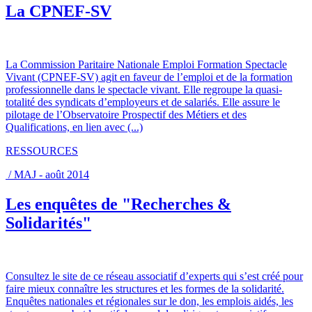
La CPNEF-SV
La Commission Paritaire Nationale Emploi Formation Spectacle
Vivant (CPNEF-SV) agit en faveur de l’emploi et de la formation
professionnelle dans le spectacle vivant. Elle regroupe la quasi-
totalité des syndicats d’employeurs et de salariés. Elle assure le
pilotage de l’Observatoire Prospectif des Métiers et des
Qualifications, en lien avec (...)
RESSOURCES
/ MAJ - août 2014
Les enquêtes de "Recherches &
Solidarités"
Consultez le site de ce réseau associatif d’experts qui s’est créé pour
faire mieux connaître les structures et les formes de la solidarité.
Enquêtes nationales et régionales sur le don, les emplois aidés, les