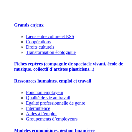
Des outils pour mieux gérer votre association
Grands enjeux
Liens entre culture et ESS
Coopérations
Droits culturels
Transformation écologique
Fiches repères (compagnie de spectacle vivant, école de
musique, collectif d’artistes plasticiens...)
Ressources humaines, emploi et travail
Fonction employeur
Qualité de vie au travail
Egalité professionnelle de genre
Intermittence
Aides à l’emploi
Groupements d’employeurs
Modèles économiques, gestion financière