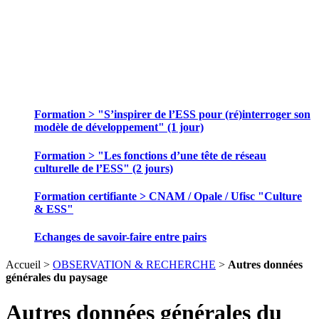
SE FORMER ET ECHANGER DES
PRATIQUES
Formation > "S’inspirer de l’ESS pour (ré)interroger son
modèle de développement" (1 jour)
Formation > "Les fonctions d’une tête de réseau
culturelle de l’ESS" (2 jours)
Formation certifiante > CNAM / Opale / Ufisc "Culture
& ESS"
Echanges de savoir-faire entre pairs
Accueil >
OBSERVATION & RECHERCHE
>
Autres données
générales du paysage
Autres données générales du