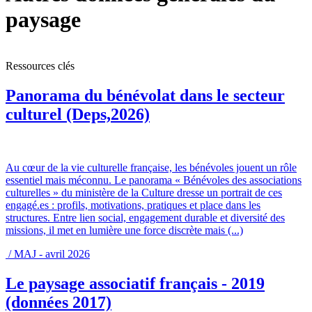
paysage
Ressources clés
Panorama du bénévolat dans le secteur
culturel (Deps,2026)
Au cœur de la vie culturelle française, les bénévoles jouent un rôle
essentiel mais méconnu. Le panorama « Bénévoles des associations
culturelles » du ministère de la Culture dresse un portrait de ces
engagé.es : profils, motivations, pratiques et place dans les
structures. Entre lien social, engagement durable et diversité des
missions, il met en lumière une force discrète mais (...)
/ MAJ - avril 2026
Le paysage associatif français - 2019
(données 2017)