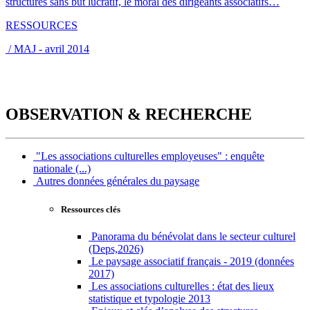
structures sans but lucratif, le moral des dirigeants associatifs…
RESSOURCES
/ MAJ - avril 2014
OBSERVATION & RECHERCHE
"Les associations culturelles employeuses" : enquête
nationale (...)
Autres données générales du paysage
Ressources clés
Panorama du bénévolat dans le secteur culturel
(Deps,2026)
Le paysage associatif français - 2019 (données
2017)
Les associations culturelles : état des lieux
statistique et typologie 2013