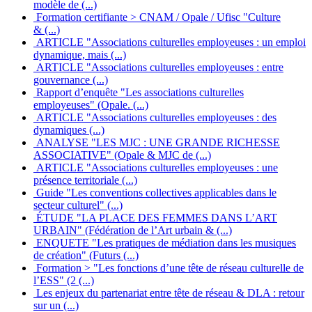
modèle de (...)
Formation certifiante > CNAM / Opale / Ufisc "Culture
& (...)
ARTICLE "Associations culturelles employeuses : un emploi
dynamique, mais (...)
ARTICLE "Associations culturelles employeuses : entre
gouvernance (...)
Rapport d’enquête "Les associations culturelles
employeuses" (Opale. (...)
ARTICLE "Associations culturelles employeuses : des
dynamiques (...)
ANALYSE "LES MJC : UNE GRANDE RICHESSE
ASSOCIATIVE" (Opale & MJC de (...)
ARTICLE "Associations culturelles employeuses : une
présence territoriale (...)
Guide "Les conventions collectives applicables dans le
secteur culturel" (...)
ÉTUDE "LA PLACE DES FEMMES DANS L’ART
URBAIN" (Fédération de l’Art urbain & (...)
ENQUETE "Les pratiques de médiation dans les musiques
de création" (Futurs (...)
Formation > "Les fonctions d’une tête de réseau culturelle de
l’ESS" (2 (...)
Les enjeux du partenariat entre tête de réseau & DLA : retour
sur un (...)