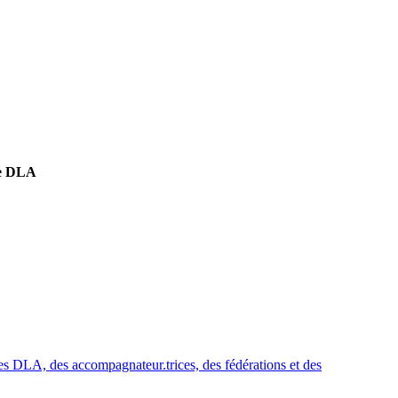
re DLA
s DLA, des accompagnateur.trices, des fédérations et des