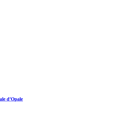
lturelles employeuses
nale d’Opale