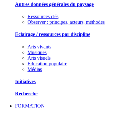
Autres données générales du paysage
Ressources clés
Observer : principes, acteurs, méthodes
Eclairage / ressources par discipline
Arts vivants
Musiques
Arts visuels
Education populaire
Médias
Initiatives
Recherche
FORMATION
SE FORMER ET ECHANGER DES PRATIQU