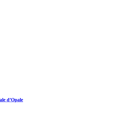
lturelles employeuses
nale d’Opale