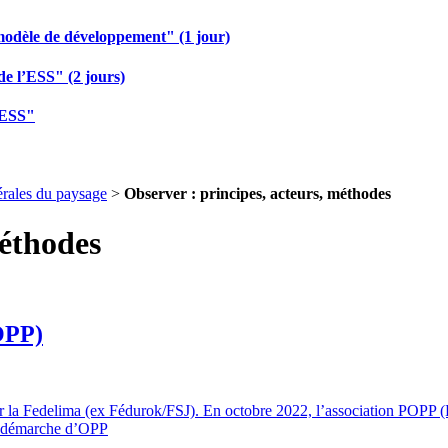
modèle de développement" (1 jour)
de l’ESS" (2 jours)
 ESS"
rales du paysage
>
Observer : principes, acteurs, méthodes
méthodes
(OPP)
r la Fedelima (ex Fédurok/FSJ). En octobre 2022, l’association POPP (Pou
ne démarche d’OPP