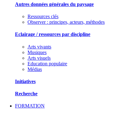
Autres données générales du paysage
Ressources clés
Observer : principes, acteurs, méthodes
Eclairage / ressources par discipline
Arts vivants
Musiques
Arts visuels
Education populaire
Médias
Initiatives
Recherche
FORMATION
SE FORMER ET ECHANGER DES PRATIQU