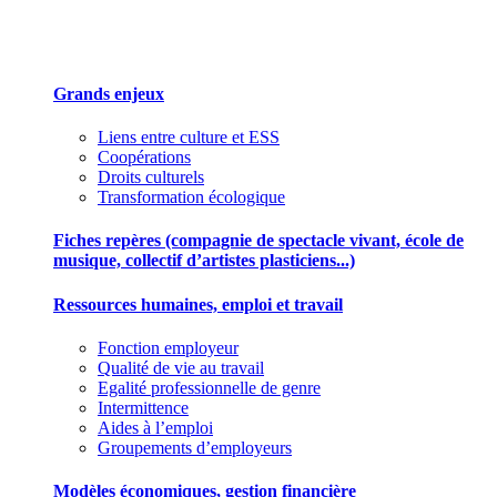
Des outils pour mieux gérer votre association
Grands enjeux
Liens entre culture et ESS
Coopérations
Droits culturels
Transformation écologique
Fiches repères (compagnie de spectacle vivant, école de
musique, collectif d’artistes plasticiens...)
Ressources humaines, emploi et travail
Fonction employeur
Qualité de vie au travail
Egalité professionnelle de genre
Intermittence
Aides à l’emploi
Groupements d’employeurs
Modèles économiques, gestion financière