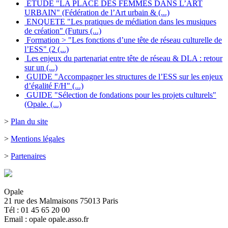
ÉTUDE "LA PLACE DES FEMMES DANS L’ART
URBAIN" (Fédération de l’Art urbain & (...)
ENQUETE "Les pratiques de médiation dans les musiques
de création" (Futurs (...)
Formation > "Les fonctions d’une tête de réseau culturelle de
l’ESS" (2 (...)
Les enjeux du partenariat entre tête de réseau & DLA : retour
sur un (...)
GUIDE "Accompagner les structures de l’ESS sur les enjeux
d’égalité F/H" (...)
GUIDE "Sélection de fondations pour les projets culturels"
(Opale. (...)
>
Plan du site
>
Mentions légales
>
Partenaires
Opale
21 rue des Malmaisons 75013 Paris
Tél : 01 45 65 20 00
Email : opale
opale.asso.fr