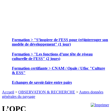
SE FORMER ET ECHANGER DES
PRATIQUES
Formation > "S’inspirer de l’ESS pour (ré)interroger son
modèle de développement" (1 jour)
Formation > "Les fonctions d’une tête de réseau
culturelle de l’ESS" (2 jours)
Formation certifiante > CNAM / Opale / Ufisc "Culture
& ESS"
Echanges de savoir-faire entre pairs
Accueil
>
OBSERVATION & RECHERCHE
>
Autres données
générales du paysage
L’OPC