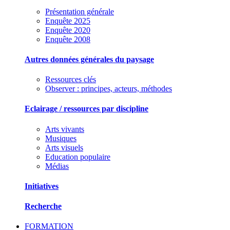
Présentation générale
Enquête 2025
Enquête 2020
Enquête 2008
Autres données générales du paysage
Ressources clés
Observer : principes, acteurs, méthodes
Eclairage / ressources par discipline
Arts vivants
Musiques
Arts visuels
Education populaire
Médias
Initiatives
Recherche
FORMATION