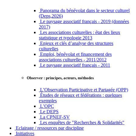
Panorama du bénévolat dans le secteur culturel
(Deps,2026)
Le paysage associatif français - 2019 (données
2017)
Les associations culturelles : état des lieux
statistique et typologie 2013
Enjeux et clés d’analyse des structures
culturelles
Emploi, bénévolat et financement des
associations culturelles - 2011/2012
Le paysage associatif français - 2011
Observer : principes, acteurs, méthodes
L’Observation Participative et Partagée (OPP)
Études de réseaux et fédérations : quelques
exemples
L’OPC
Le DEPS
La CPNEF-SV
Les enquêtes de "Recherches & Solidarités"
Eclairage / ressources par discipline
Initiatives