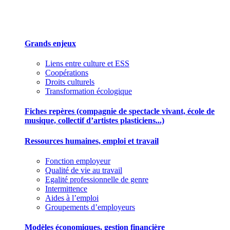
Des outils pour mieux gérer votre association
Grands enjeux
Liens entre culture et ESS
Coopérations
Droits culturels
Transformation écologique
Fiches repères (compagnie de spectacle vivant, école de
musique, collectif d’artistes plasticiens...)
Ressources humaines, emploi et travail
Fonction employeur
Qualité de vie au travail
Egalité professionnelle de genre
Intermittence
Aides à l’emploi
Groupements d’employeurs
Modèles économiques, gestion financière