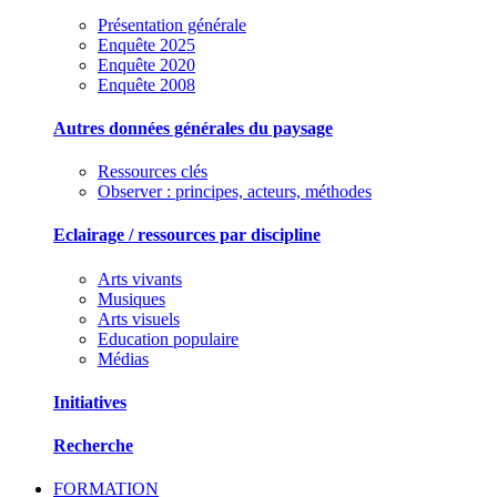
Présentation générale
Enquête 2025
Enquête 2020
Enquête 2008
Autres données générales du paysage
Ressources clés
Observer : principes, acteurs, méthodes
Eclairage / ressources par discipline
Arts vivants
Musiques
Arts visuels
Education populaire
Médias
Initiatives
Recherche
FORMATION