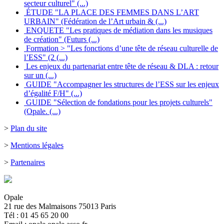
secteur culturel" (...)
ÉTUDE "LA PLACE DES FEMMES DANS L’ART
URBAIN" (Fédération de l’Art urbain & (...)
ENQUETE "Les pratiques de médiation dans les musiques
de création" (Futurs (...)
Formation > "Les fonctions d’une tête de réseau culturelle de
l’ESS" (2 (...)
Les enjeux du partenariat entre tête de réseau & DLA : retour
sur un (...)
GUIDE "Accompagner les structures de l’ESS sur les enjeux
d’égalité F/H" (...)
GUIDE "Sélection de fondations pour les projets culturels"
(Opale. (...)
>
Plan du site
>
Mentions légales
>
Partenaires
Opale
21 rue des Malmaisons 75013 Paris
Tél : 01 45 65 20 00