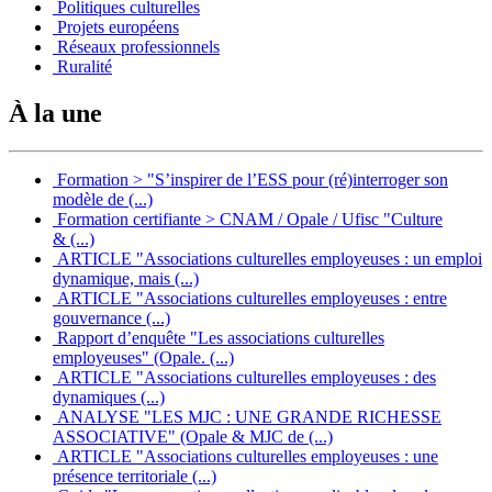
Politiques culturelles
Projets européens
Réseaux professionnels
Ruralité
À la une
Formation > "S’inspirer de l’ESS pour (ré)interroger son
modèle de (...)
Formation certifiante > CNAM / Opale / Ufisc "Culture
& (...)
ARTICLE "Associations culturelles employeuses : un emploi
dynamique, mais (...)
ARTICLE "Associations culturelles employeuses : entre
gouvernance (...)
Rapport d’enquête "Les associations culturelles
employeuses" (Opale. (...)
ARTICLE "Associations culturelles employeuses : des
dynamiques (...)
ANALYSE "LES MJC : UNE GRANDE RICHESSE
ASSOCIATIVE" (Opale & MJC de (...)
ARTICLE "Associations culturelles employeuses : une
présence territoriale (...)