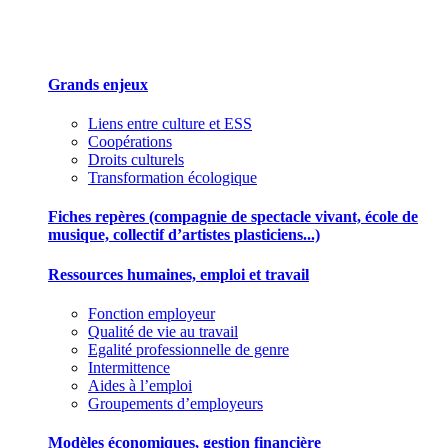
Des outils pour mieux gérer votre association
Grands enjeux
Liens entre culture et ESS
Coopérations
Droits culturels
Transformation écologique
Fiches repères (compagnie de spectacle vivant, école de
musique, collectif d’artistes plasticiens...)
Ressources humaines, emploi et travail
Fonction employeur
Qualité de vie au travail
Egalité professionnelle de genre
Intermittence
Aides à l’emploi
Groupements d’employeurs
Modèles économiques, gestion financière