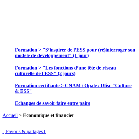
SE FORMER ET ECHANGER DES
PRATIQUES
Formation > "S’inspirer de l’ESS pour (ré)interroger son
modèle de développement" (1 jour)
Formation > "Les fonctions d’une tête de réseau
culturelle de l’ESS" (2 jours)
Formation certifiante > CNAM / Opale / Ufisc "Culture
& ESS"
Echanges de savoir-faire entre pairs
Accueil
>
Economique et financier
| Favoris & partages |