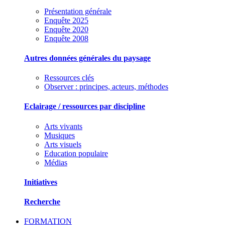
Présentation générale
Enquête 2025
Enquête 2020
Enquête 2008
Autres données générales du paysage
Ressources clés
Observer : principes, acteurs, méthodes
Eclairage / ressources par discipline
Arts vivants
Musiques
Arts visuels
Education populaire
Médias
Initiatives
Recherche
FORMATION