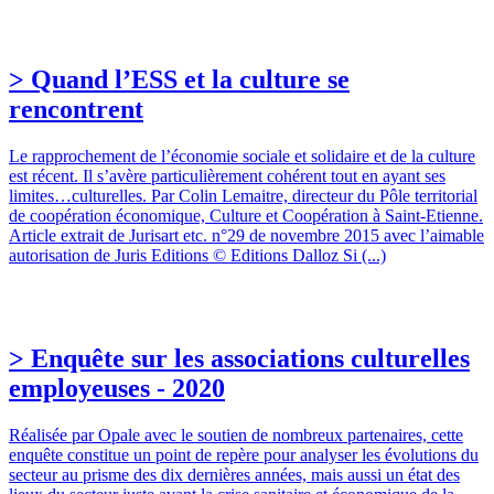
> Quand l’ESS et la culture se
rencontrent
Le rapprochement de l’économie sociale et solidaire et de la culture
est récent. Il s’avère particulièrement cohérent tout en ayant ses
limites…culturelles. Par Colin Lemaitre, directeur du Pôle territorial
de coopération économique, Culture et Coopération à Saint-Etienne.
Article extrait de Jurisart etc. n°29 de novembre 2015 avec l’aimable
autorisation de Juris Editions © Editions Dalloz Si (...)
> Enquête sur les associations culturelles
employeuses - 2020
Réalisée par Opale avec le soutien de nombreux partenaires, cette
enquête constitue un point de repère pour analyser les évolutions du
secteur au prisme des dix dernières années, mais aussi un état des