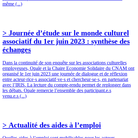
même (...)
> Journée d’étude sur le monde culturel
associatif du 1er juin 2023 : synthèse des
échanges
Dans la continuité de son enquête sur les associations culturelles
employeuses, Opale et la Chaire Economie Solidaire du CNAM ont
organisé le 1er juin 2023 une journée de dialogue et de réflexion
entre acteur·rice·s associatif·ve·s et chercheur·se·s, en partenariat
avec l’IRIS. La lecture du compte-rendu permet de replonger dans
les débats. Opale remercie l’ensemble des participant.e.s
venu.e.s (...)
> Actualité des aides à l’emploi
Quelles aides à l’emploi sont mobilisables pour les acteurs