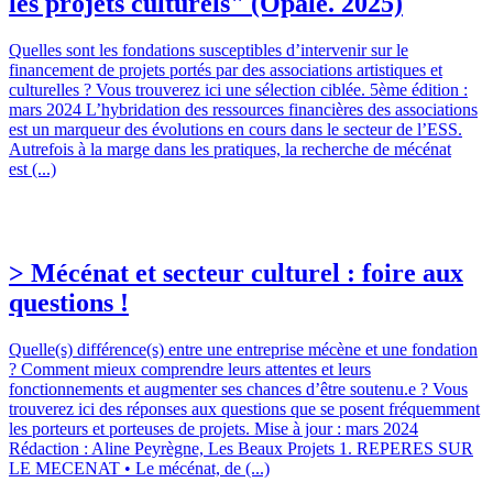
les projets culturels" (Opale. 2025)
Quelles sont les fondations susceptibles d’intervenir sur le
financement de projets portés par des associations artistiques et
culturelles ? Vous trouverez ici une sélection ciblée. 5ème édition :
mars 2024 L’hybridation des ressources financières des associations
est un marqueur des évolutions en cours dans le secteur de l’ESS.
Autrefois à la marge dans les pratiques, la recherche de mécénat
est (...)
> Mécénat et secteur culturel : foire aux
questions !
Quelle(s) différence(s) entre une entreprise mécène et une fondation
? Comment mieux comprendre leurs attentes et leurs
fonctionnements et augmenter ses chances d’être soutenu.e ? Vous
trouverez ici des réponses aux questions que se posent fréquemment
les porteurs et porteuses de projets. Mise à jour : mars 2024
Rédaction : Aline Peyrègne, Les Beaux Projets 1. REPERES SUR
LE MECENAT • Le mécénat, de (...)