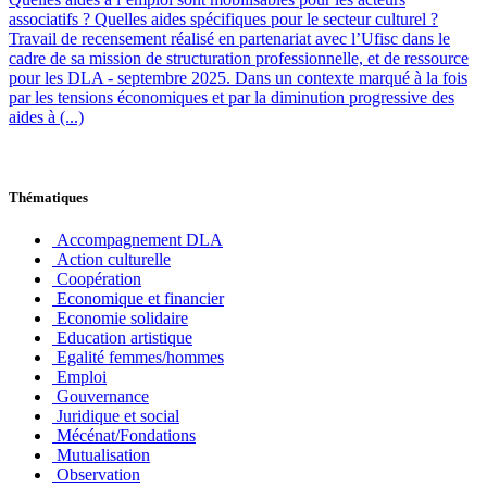
associatifs ? Quelles aides spécifiques pour le secteur culturel ?
Travail de recensement réalisé en partenariat avec l’Ufisc dans le
cadre de sa mission de structuration professionnelle, et de ressource
pour les DLA - septembre 2025. Dans un contexte marqué à la fois
par les tensions économiques et par la diminution progressive des
aides à (...)
Thématiques
Accompagnement DLA
Action culturelle
Coopération
Economique et financier
Economie solidaire
Education artistique
Egalité femmes/hommes
Emploi
Gouvernance
Juridique et social
Mécénat/Fondations
Mutualisation
Observation