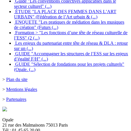
Guide "Les conventions collectives applicables dans le
secteur culturel" (...)
ÉTUDE "LA PLACE DES FEMMES DANS L’ART
URBAIN" (Fédération de l’Art urbain & (...)
ENQUETE "Les pratiques de médiation dans les musiques
de création" (Futurs (...)
Formation > "Les fonctions d’une tête de réseau culturelle de
l’ESS" (2 (...)
Les enjeux du partenariat entre tête de réseau & DLA : retour
sur un (...)
GUIDE "Accompagner les structures de l’ESS sur les enjeux
d’égalité F/H" (...)
GUIDE "Sélection de fondations pour les projets culturels"
(Opale. (...)
>
Plan du site
>
Mentions légales
>
Partenaires
Opale
21 rue des Malmaisons 75013 Paris
Tél : 01 45 65 20 00