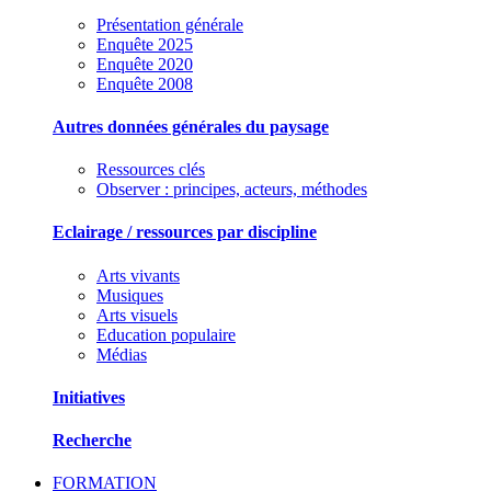
Présentation générale
Enquête 2025
Enquête 2020
Enquête 2008
Autres données générales du paysage
Ressources clés
Observer : principes, acteurs, méthodes
Eclairage / ressources par discipline
Arts vivants
Musiques
Arts visuels
Education populaire
Médias
Initiatives
Recherche
FORMATION