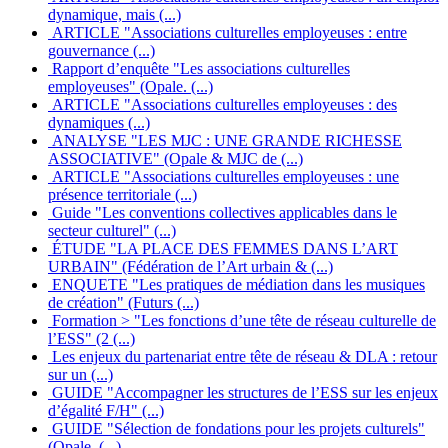
dynamique, mais (...)
ARTICLE "Associations culturelles employeuses : entre
gouvernance (...)
Rapport d’enquête "Les associations culturelles
employeuses" (Opale. (...)
ARTICLE "Associations culturelles employeuses : des
dynamiques (...)
ANALYSE "LES MJC : UNE GRANDE RICHESSE
ASSOCIATIVE" (Opale & MJC de (...)
ARTICLE "Associations culturelles employeuses : une
présence territoriale (...)
Guide "Les conventions collectives applicables dans le
secteur culturel" (...)
ÉTUDE "LA PLACE DES FEMMES DANS L’ART
URBAIN" (Fédération de l’Art urbain & (...)
ENQUETE "Les pratiques de médiation dans les musiques
de création" (Futurs (...)
Formation > "Les fonctions d’une tête de réseau culturelle de
l’ESS" (2 (...)
Les enjeux du partenariat entre tête de réseau & DLA : retour
sur un (...)
GUIDE "Accompagner les structures de l’ESS sur les enjeux
d’égalité F/H" (...)
GUIDE "Sélection de fondations pour les projets culturels"
(Opale. (...)