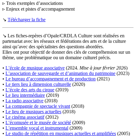
▹ Trois exemples d’associations
▹ Enjeux et pistes d’accompagnement
↘
Télécharger la fiche
↘ Les fiches-repères d’Opale/CRDLA Culture sont réalisées en
partenariat avec les réseaux et fédérations des arts et de la culture
ainsi qu’avec des spécialistes des questions abordées.
Elles ont pour objectif de donner des clés de compréhension sur un
thème, une problématique ou un domaine culturel précis.
•
L’école de musique associative
(2024.
Mise à jour février 2026
)
•
L’association de sauvegarde et d’animation du patrimoine
(2023)
•
Le bureau d’accompagnement et de production
(2021)
•
Le tiers lieu à dimension culturelle
(2020)
•
L’école des arts du cirque
(2019)
•
Le lieu intermédiaire
(2019)
•
La radio associative
(2018)
•
La compagnie de spectacle vivant
(2018)
•
Le lieu de musiques actuelles
(2018)
•
Le cinéma associatif
(2012)
•
L’écomusée et le musée de société
(2009)
•
L’ensemble vocal et instrumental
(2009)
•
Le studio de répétition en musiques actuelles et amplifiées
(2005)