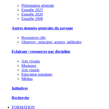
Présentation générale
Enquête 2025
Enquête 2020
Enquête 2008
Autres données générales du paysage
Ressources clés
Observer : principes, acteurs, méthodes
Eclairage / ressources par discipline
Arts vivants
Musiques
Arts visuels
Education populaire
Médias
Initiatives
Recherche
FORMATION