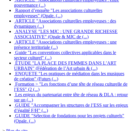
gouvernance (...)
Rapport d’enquête "Les associations culturelles
employeuses" (Opale. (...)
ARTICLE "Associations culturelles employeuses : des
dynamiques (...)
ANALYSE "LES MJC : UNE GRANDE RICHESSE
ASSOCIATIVE" (Opale & MJC de (...)
ARTICLE "Associations culturelles employeuses : une
présence territoriale (...)
Guide "Les conventions collectives applicables dans le
secteur culturel" (...)
ÉTUDE "LA PLACE DES FEMMES DANS L’ART
URBAIN" (Fédération de l’Art urbain & (...)
ENQUETE "Les pratiques de médiation dans les musiques
de création" (Futurs (...)
Formation > "Les fonctions d’une tête de réseau culturelle de
l’ESS" (2 (...)
Les enjeux du partenariat entre tête de réseau & DLA : retour
sur un (...)
GUIDE "Accompagner les structures de l’ESS sur les enjeux
d’égalité F/H" (...)
GUIDE "Sélection de fondations pour les projets culturels"
(Opale. (...)
>
Plan du site