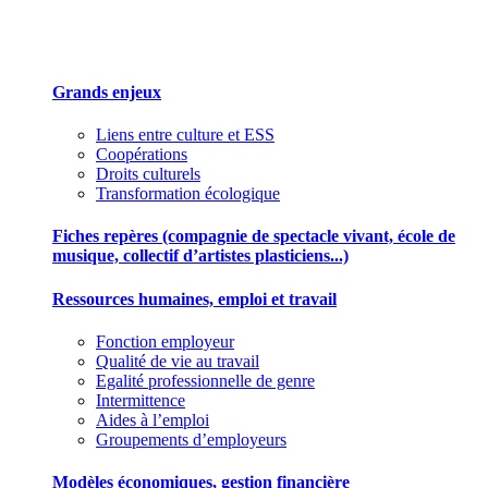
Des outils pour mieux gérer votre association
Grands enjeux
Liens entre culture et ESS
Coopérations
Droits culturels
Transformation écologique
Fiches repères (compagnie de spectacle vivant, école de
musique, collectif d’artistes plasticiens...)
Ressources humaines, emploi et travail
Fonction employeur
Qualité de vie au travail
Egalité professionnelle de genre
Intermittence
Aides à l’emploi
Groupements d’employeurs
Modèles économiques, gestion financière