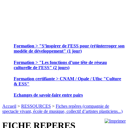
SE FORMER ET ECHANGER DES
PRATIQUES
Formation > "S’inspirer de l’ESS pour (ré)interroger son
modèle de développement" (1 jour)
Formation > "Les fonctions d’une tête de réseau
culturelle de l’ESS" (2 jours)
Formation certifiante > CNAM / Opale / Ufisc "Culture
& ESS"
Echanges de savoir-faire entre pairs
Accueil
>
RESSOURCES
>
Fiches repères (compagnie de
spectacle vivant, école de musique, collectif d’artistes plasticiens...)
FICHE REPERES