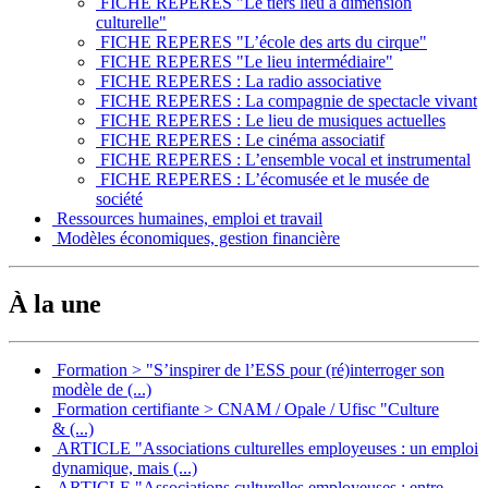
FICHE REPERES "Le tiers lieu à dimension
culturelle"
FICHE REPERES "L’école des arts du cirque"
FICHE REPERES "Le lieu intermédiaire"
FICHE REPERES : La radio associative
FICHE REPERES : La compagnie de spectacle vivant
FICHE REPERES : Le lieu de musiques actuelles
FICHE REPERES : Le cinéma associatif
FICHE REPERES : L’ensemble vocal et instrumental
FICHE REPERES : L’écomusée et le musée de
société
Ressources humaines, emploi et travail
Modèles économiques, gestion financière
À la une
Formation > "S’inspirer de l’ESS pour (ré)interroger son
modèle de (...)
Formation certifiante > CNAM / Opale / Ufisc "Culture
& (...)
ARTICLE "Associations culturelles employeuses : un emploi
dynamique, mais (...)
ARTICLE "Associations culturelles employeuses : entre