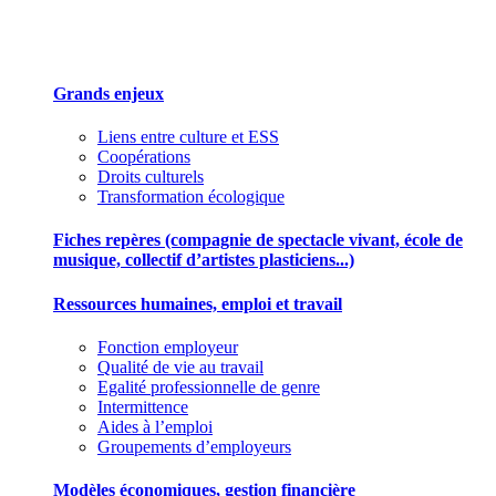
Des outils pour mieux gérer votre association
Grands enjeux
Liens entre culture et ESS
Coopérations
Droits culturels
Transformation écologique
Fiches repères (compagnie de spectacle vivant, école de
musique, collectif d’artistes plasticiens...)
Ressources humaines, emploi et travail
Fonction employeur
Qualité de vie au travail
Egalité professionnelle de genre
Intermittence
Aides à l’emploi
Groupements d’employeurs
Modèles économiques, gestion financière