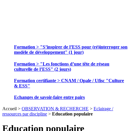
SE FORMER ET ECHANGER DES
PRATIQUES
Formation > "S’inspirer de l’ESS pour (ré)interroger son
modèle de développement" (1 jour)
Formation > "Les fonctions d’une tête de réseau
culturelle de l’ESS" (2 jours)
Formation certifiante > CNAM / Opale / Ufisc "Culture
& ESS"
Echanges de savoir-faire entre pairs
Accueil >
OBSERVATION & RECHERCHE
>
Eclairage /
ressources par discipline
>
Education populaire
Education populaire