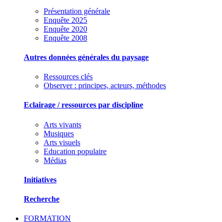
Présentation générale
Enquête 2025
Enquête 2020
Enquête 2008
Autres données générales du paysage
Ressources clés
Observer : principes, acteurs, méthodes
Eclairage / ressources par discipline
Arts vivants
Musiques
Arts visuels
Education populaire
Médias
Initiatives
Recherche
FORMATION