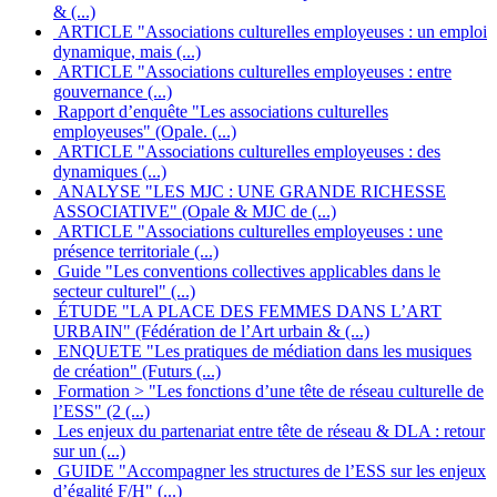
& (...)
ARTICLE "Associations culturelles employeuses : un emploi
dynamique, mais (...)
ARTICLE "Associations culturelles employeuses : entre
gouvernance (...)
Rapport d’enquête "Les associations culturelles
employeuses" (Opale. (...)
ARTICLE "Associations culturelles employeuses : des
dynamiques (...)
ANALYSE "LES MJC : UNE GRANDE RICHESSE
ASSOCIATIVE" (Opale & MJC de (...)
ARTICLE "Associations culturelles employeuses : une
présence territoriale (...)
Guide "Les conventions collectives applicables dans le
secteur culturel" (...)
ÉTUDE "LA PLACE DES FEMMES DANS L’ART
URBAIN" (Fédération de l’Art urbain & (...)
ENQUETE "Les pratiques de médiation dans les musiques
de création" (Futurs (...)
Formation > "Les fonctions d’une tête de réseau culturelle de
l’ESS" (2 (...)
Les enjeux du partenariat entre tête de réseau & DLA : retour
sur un (...)
GUIDE "Accompagner les structures de l’ESS sur les enjeux
d’égalité F/H" (...)