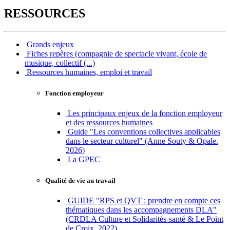
RESSOURCES
Grands enjeux
Fiches repères (compagnie de spectacle vivant, école de
musique, collectif (...)
Ressources humaines, emploi et travail
Fonction employeur
Les principaux enjeux de la fonction employeur
et des ressources humaines
Guide "Les conventions collectives applicables
dans le secteur culturel" (Anne Souty & Opale.
2026)
La GPEC
Qualité de vie au travail
GUIDE "RPS et QVT : prendre en compte ces
thématiques dans les accompagnements DLA"
(CRDLA Culture et Solidarités-santé & Le Point
de Croix. 2022)