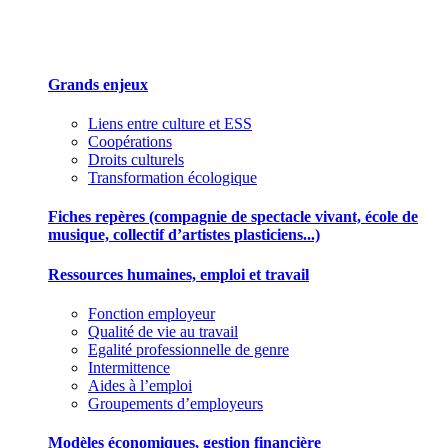
Des outils pour mieux gérer votre association
Grands enjeux
Liens entre culture et ESS
Coopérations
Droits culturels
Transformation écologique
Fiches repères (compagnie de spectacle vivant, école de
musique, collectif d’artistes plasticiens...)
Ressources humaines, emploi et travail
Fonction employeur
Qualité de vie au travail
Egalité professionnelle de genre
Intermittence
Aides à l’emploi
Groupements d’employeurs
Modèles économiques, gestion financière