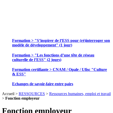
SE FORMER ET ECHANGER DES
PRATIQUES
Formation > "S’inspirer de l’ESS pour (ré)interroger son
modèle de développement" (1 jour)
Formation > "Les fonctions d’une tête de réseau
culturelle de l’ESS" (2 jours)
Formation certifiante > CNAM / Opale / Ufisc "Culture
& ESS"
Echanges de savoir-faire entre pairs
Accueil >
RESSOURCES
>
Ressources humaines, emploi et travail
>
Fonction employeur
Fonction employeur