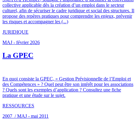
collective applicable dès la création d’un emploi dans le secteur
culturel, afin de sécuriser le cadre juridique et social des structures. Il
propose des repères pratiques pour comprendre les enjeux, prévenir
les risques et accompagner les (...)
JURIDIQUE
MAJ - février 2026
La GPEC
En quoi consiste la GPEC, « Gestion Prévisionnelle de l’Emploi et
des Compétences » ? Quel peut être son intérêt pour les associations
? Quels sont les exemples d’application ? Consultez une fiche
pratique et une étude sur le sujet.
RESSOURCES
2007 / MAJ - mai 2011