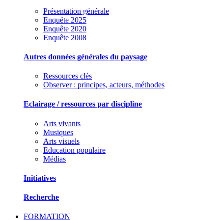
Présentation générale
Enquête 2025
Enquête 2020
Enquête 2008
Autres données générales du paysage
Ressources clés
Observer : principes, acteurs, méthodes
Eclairage / ressources par discipline
Arts vivants
Musiques
Arts visuels
Education populaire
Médias
Initiatives
Recherche
FORMATION