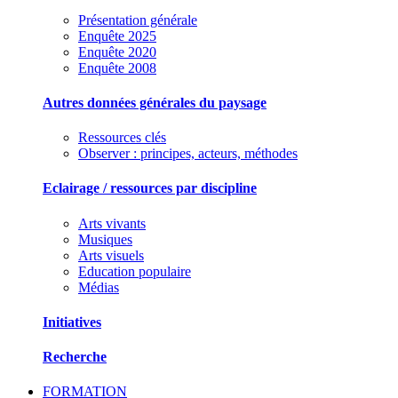
Présentation générale
Enquête 2025
Enquête 2020
Enquête 2008
Autres données générales du paysage
Ressources clés
Observer : principes, acteurs, méthodes
Eclairage / ressources par discipline
Arts vivants
Musiques
Arts visuels
Education populaire
Médias
Initiatives
Recherche
FORMATION