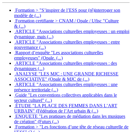
Formation > "S’inspirer de l’ESS pour (ré)interroger son
modèle de (...)
Formation certifiante > CNAM / Opale / Ufisc "Culture
& (...)
ARTICLE "Associations culturelles employeuses : un emploi
dynamique, mais (...)
ARTICLE "Associations culturelles employeuses : entre
gouvernance (...)
Rapport d’enquête "Les associations culturelles
employeuses" (Opale. (...)
ARTICLE "Associations culturelles employeuses : des
dynamiques (...)
ANALYSE "LES MJC : UNE GRANDE RICHESSE
ASSOCIATIVE" (Opale & MJC de (...)
ARTICLE "Associations culturelles employeuses : une
présence territoriale (...)
Guide "Les conventions collectives applicables dans le
secteur culturel" (...)
ÉTUDE "LA PLACE DES FEMMES DANS L’ART
URBAIN" (Fédération de l’Art urbain & (...)
ENQUETE "Les pratiques de médiation dans les musiques
de création" (Futurs (...)
Formation > "Les fonctions d’une tête de réseau culturelle de