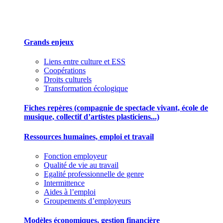
Des outils pour mieux gérer votre association
Grands enjeux
Liens entre culture et ESS
Coopérations
Droits culturels
Transformation écologique
Fiches repères (compagnie de spectacle vivant, école de
musique, collectif d’artistes plasticiens...)
Ressources humaines, emploi et travail
Fonction employeur
Qualité de vie au travail
Egalité professionnelle de genre
Intermittence
Aides à l’emploi
Groupements d’employeurs
Modèles économiques, gestion financière