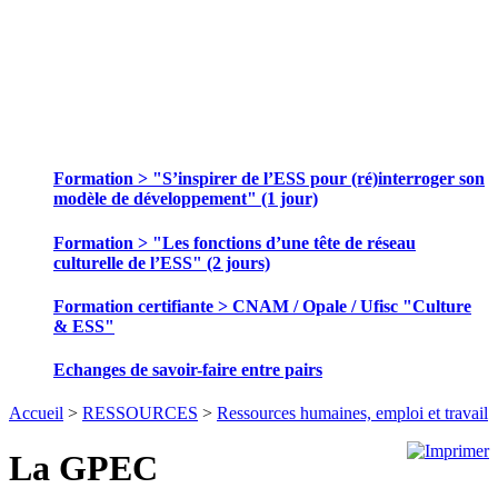
SE FORMER ET ECHANGER DES
PRATIQUES
Formation > "S’inspirer de l’ESS pour (ré)interroger son
modèle de développement" (1 jour)
Formation > "Les fonctions d’une tête de réseau
culturelle de l’ESS" (2 jours)
Formation certifiante > CNAM / Opale / Ufisc "Culture
& ESS"
Echanges de savoir-faire entre pairs
Accueil
>
RESSOURCES
>
Ressources humaines, emploi et travail
La GPEC