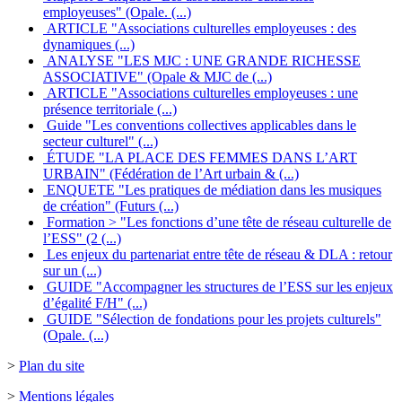
employeuses" (Opale. (...)
ARTICLE "Associations culturelles employeuses : des
dynamiques (...)
ANALYSE "LES MJC : UNE GRANDE RICHESSE
ASSOCIATIVE" (Opale & MJC de (...)
ARTICLE "Associations culturelles employeuses : une
présence territoriale (...)
Guide "Les conventions collectives applicables dans le
secteur culturel" (...)
ÉTUDE "LA PLACE DES FEMMES DANS L’ART
URBAIN" (Fédération de l’Art urbain & (...)
ENQUETE "Les pratiques de médiation dans les musiques
de création" (Futurs (...)
Formation > "Les fonctions d’une tête de réseau culturelle de
l’ESS" (2 (...)
Les enjeux du partenariat entre tête de réseau & DLA : retour
sur un (...)
GUIDE "Accompagner les structures de l’ESS sur les enjeux
d’égalité F/H" (...)
GUIDE "Sélection de fondations pour les projets culturels"
(Opale. (...)
>
Plan du site
>
Mentions légales