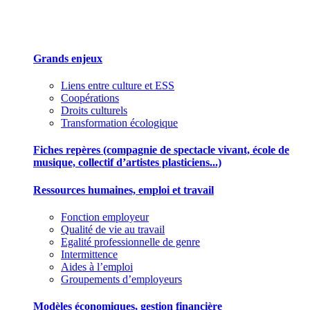
Des outils pour mieux gérer votre association
Grands enjeux
Liens entre culture et ESS
Coopérations
Droits culturels
Transformation écologique
Fiches repères (compagnie de spectacle vivant, école de
musique, collectif d’artistes plasticiens...)
Ressources humaines, emploi et travail
Fonction employeur
Qualité de vie au travail
Egalité professionnelle de genre
Intermittence
Aides à l’emploi
Groupements d’employeurs
Modèles économiques, gestion financière