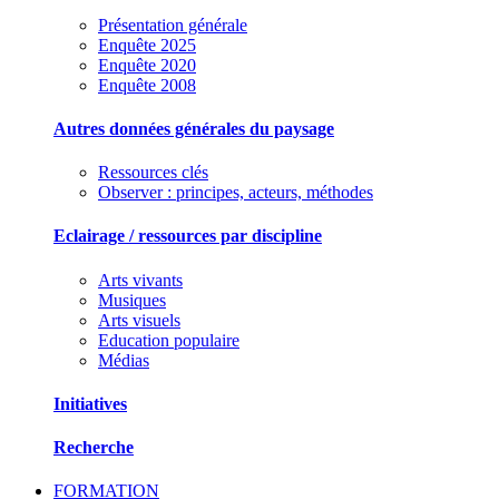
Présentation générale
Enquête 2025
Enquête 2020
Enquête 2008
Autres données générales du paysage
Ressources clés
Observer : principes, acteurs, méthodes
Eclairage / ressources par discipline
Arts vivants
Musiques
Arts visuels
Education populaire
Médias
Initiatives
Recherche
FORMATION