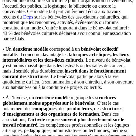
souvent une ressource structurelle pour l’organisation d’événements,
l’accueil des publics, la logistique, la billetterie ou encore la
convivialité. Ce modèle fait particulièrement écho aux travaux
récents du
Deps
sur les bénévoles des associations culturelles, qui
montrent que les rencontres, activités, événements ou forums
constituent un mode d’entrée important dans le bénévolat culturel :
43 % des bénévoles culturels déclarent avoir connu leur association
par ce biais.
• Un
deuxième modèle
correspond à un
bénévolat collectif
installé
. Il concerne davantage les
fabriques artistiques, les lieux
intermédiaires et les tiers-lieux culturels
. Le niveau de bénévolat
y est moins massif que dans les festivals ou les salles de concert,
mais il semble plus durablement
inscrit dans le fonctionnement
courant des structures
. Le bénévolat participe alors à la vie
quotidienne du lieu, à son animation, à son entretien, à son ouverture
aux habitant·es ou à la conduite de projets collectifs.
• À l’inverse, un
troisième modèle
regroupe les
structures
globalement moins appuyées sur le bénévolat
. C’est le cas
notamment des
compagnies
, des
producteurs
, des
structures
d’enseignement et des organismes de formation
. Dans ces
associations,
l’activité repose souvent plus directement sur le
travail rémunéré
, les compétences professionnelles et les équipes
artistiques, pédagogiques, administratives ou techniques, même si
certaines écoles de pratiques peuvent encore s’appuyer fortement sur