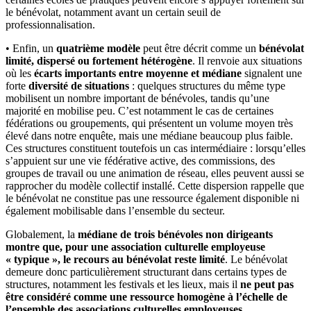
le bénévolat, notamment avant un certain seuil de
professionnalisation.
• Enfin, un
quatrième modèle
peut être décrit comme un
bénévolat
limité, dispersé ou fortement hétérogène
. Il renvoie aux situations
où les
écarts importants entre moyenne et médiane
signalent une
forte
diversité de situations
: quelques structures du même type
mobilisent un nombre important de bénévoles, tandis qu’une
majorité en mobilise peu. C’est notamment le cas de certaines
fédérations ou groupements, qui présentent un volume moyen très
élevé dans notre enquête, mais une médiane beaucoup plus faible.
Ces structures constituent toutefois un cas intermédiaire : lorsqu’elles
s’appuient sur une vie fédérative active, des commissions, des
groupes de travail ou une animation de réseau, elles peuvent aussi se
rapprocher du modèle collectif installé. Cette dispersion rappelle que
le bénévolat ne constitue pas une ressource également disponible ni
également mobilisable dans l’ensemble du secteur.
Globalement, la
médiane de trois bénévoles non dirigeants
montre que, pour une association culturelle employeuse
« typique », le recours au bénévolat reste limité
. Le bénévolat
demeure donc particulièrement structurant dans certains types de
structures, notamment les festivals et les lieux, mais il
ne peut pas
être considéré comme une ressource homogène à l’échelle de
l’ensemble des associations culturelles employeuses
.