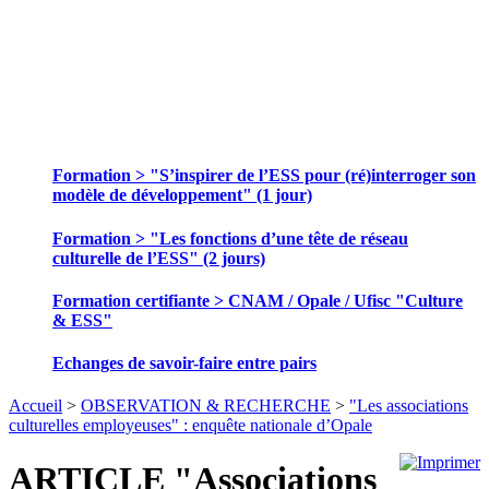
SE FORMER ET ECHANGER DES
PRATIQUES
Formation > "S’inspirer de l’ESS pour (ré)interroger son
modèle de développement" (1 jour)
Formation > "Les fonctions d’une tête de réseau
culturelle de l’ESS" (2 jours)
Formation certifiante > CNAM / Opale / Ufisc "Culture
& ESS"
Echanges de savoir-faire entre pairs
Accueil
>
OBSERVATION & RECHERCHE
>
"Les associations
culturelles employeuses" : enquête nationale d’Opale
ARTICLE "Associations