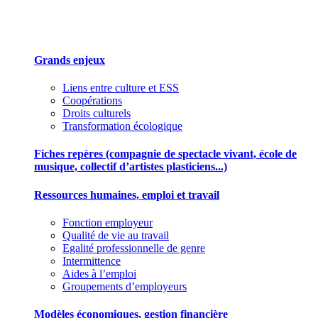
Des outils pour mieux gérer votre association
Grands enjeux
Liens entre culture et ESS
Coopérations
Droits culturels
Transformation écologique
Fiches repères (compagnie de spectacle vivant, école de
musique, collectif d’artistes plasticiens...)
Ressources humaines, emploi et travail
Fonction employeur
Qualité de vie au travail
Egalité professionnelle de genre
Intermittence
Aides à l’emploi
Groupements d’employeurs
Modèles économiques, gestion financière