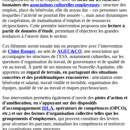
humaines des
associations culturelles employeuses
: structure des
emplois, place du bénévolat, rôle du noyau dur – ces personnes sans
lesquelles l’activité ne pourrait être assurée –, mais aussi dynamiques
de coopération, de mutualisation d’emplois et de ressources
réciprocitaires. Cette première intervention proposera une
lecture à
partir de données d’étude
, permettant d’objectiver les grandes
tendances à l’œuvre dans le secteur.
Ces éléments seront ensuite mis en perspective avec l’intervention
de
Chloé Rouger
, au sein de
AGEC&CO
, une association qui
accompagne les structures de l’ESS, notamment culturelles, sur les
questions d’organisation du travail, de gouvernance et de qualité de
vie au travail. À partir de ses missions en Nouvelle-Aquitaine, elle
apportera un
regard de terrain, en partageant des situations
concrètes et des problématiques rencontrées
: articulation entre
bénévolat et salariat, travail visible et invisible, organisation des
équipes, qualité de vie au travail et risques psychosociaux.
Son intervention permettra également d’ouvrir des
pistes d’action et
d’amélioration, en s’appuyant sur des dispositifs
d’accompagnement (
DLA
, opérateurs de compétences (OPCO),
etc.) et sur des formes d’organisation collective telles que les
groupements d’employeurs
, qui peuvent constituer des leviers
pour sécuriser les parcours, mutualiser les compétences et renforcer
les coopérations entre structures.