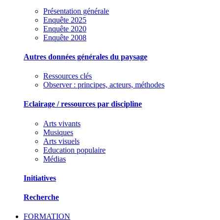
Présentation générale
Enquête 2025
Enquête 2020
Enquête 2008
Autres données générales du paysage
Ressources clés
Observer : principes, acteurs, méthodes
Eclairage / ressources par discipline
Arts vivants
Musiques
Arts visuels
Education populaire
Médias
Initiatives
Recherche
FORMATION