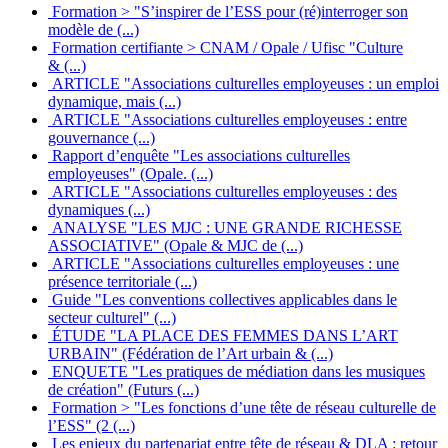
Formation > "S’inspirer de l’ESS pour (ré)interroger son
modèle de (...)
Formation certifiante > CNAM / Opale / Ufisc "Culture
& (...)
ARTICLE "Associations culturelles employeuses : un emploi
dynamique, mais (...)
ARTICLE "Associations culturelles employeuses : entre
gouvernance (...)
Rapport d’enquête "Les associations culturelles
employeuses" (Opale. (...)
ARTICLE "Associations culturelles employeuses : des
dynamiques (...)
ANALYSE "LES MJC : UNE GRANDE RICHESSE
ASSOCIATIVE" (Opale & MJC de (...)
ARTICLE "Associations culturelles employeuses : une
présence territoriale (...)
Guide "Les conventions collectives applicables dans le
secteur culturel" (...)
ÉTUDE "LA PLACE DES FEMMES DANS L’ART
URBAIN" (Fédération de l’Art urbain & (...)
ENQUETE "Les pratiques de médiation dans les musiques
de création" (Futurs (...)
Formation > "Les fonctions d’une tête de réseau culturelle de
l’ESS" (2 (...)
Les enjeux du partenariat entre tête de réseau & DLA : retour