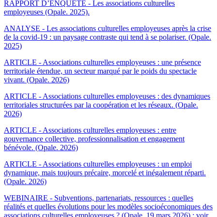
RAPPORT D’ENQUÊTE - Les associations culturelles
employeuses (Opale. 2025).
ANALYSE - Les associations culturelles employeuses après la crise
de la covid-19 : un paysage contraste qui tend à se polariser. (Opale.
2025)
ARTICLE - Associations culturelles employeuses : une présence
territoriale étendue, un secteur marqué par le poids du spectacle
vivant. (Opale. 2026)
ARTICLE - Associations culturelles employeuses : des dynamiques
territoriales structurées par la coopération et les réseaux. (Opale.
2026)
ARTICLE - Associations culturelles employeuses : entre
gouvernance collective, professionnalisation et engagement
bénévole. (Opale. 2026)
ARTICLE - Associations culturelles employeuses : un emploi
dynamique, mais toujours précaire, morcelé et inégalement réparti.
(Opale. 2026)
WEBINAIRE - Subventions, partenariats, ressources : quelles
réalités et quelles évolutions pour les modèles socioéconomiques des
associations culturelles employeuses ? (Opale. 19 mars 2026) : voir