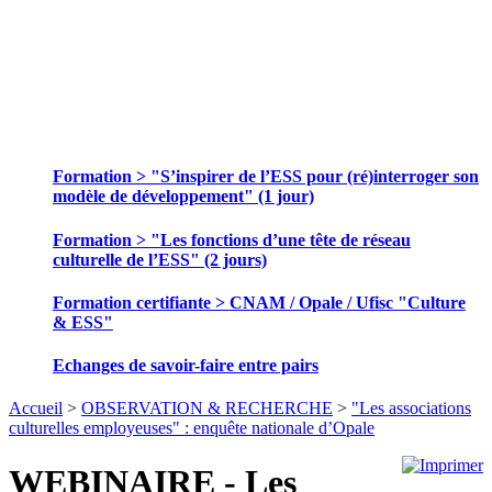
SE FORMER ET ECHANGER DES
PRATIQUES
Formation > "S’inspirer de l’ESS pour (ré)interroger son
modèle de développement" (1 jour)
Formation > "Les fonctions d’une tête de réseau
culturelle de l’ESS" (2 jours)
Formation certifiante > CNAM / Opale / Ufisc "Culture
& ESS"
Echanges de savoir-faire entre pairs
Accueil
>
OBSERVATION & RECHERCHE
>
"Les associations
culturelles employeuses" : enquête nationale d’Opale
WEBINAIRE - Les