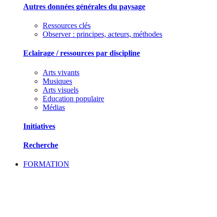
Autres données générales du paysage
Ressources clés
Observer : principes, acteurs, méthodes
Eclairage / ressources par discipline
Arts vivants
Musiques
Arts visuels
Education populaire
Médias
Initiatives
Recherche
FORMATION
SE FORMER ET ECHANGER DES PRATIQU