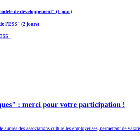
modèle de développement" (1 jour)
de l’ESS" (2 jours)
 ESS"
ques" : merci pour votre participation !
e auprès des associations culturelles employeuses, permettant de valoris