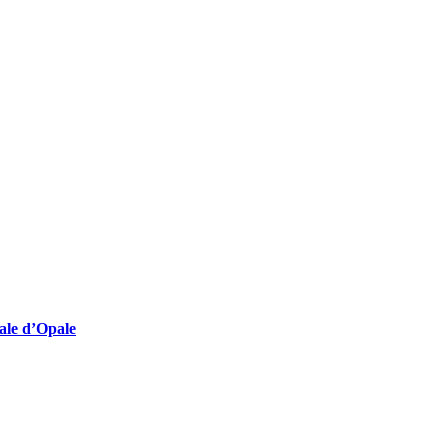
lturelles employeuses
nale d’Opale