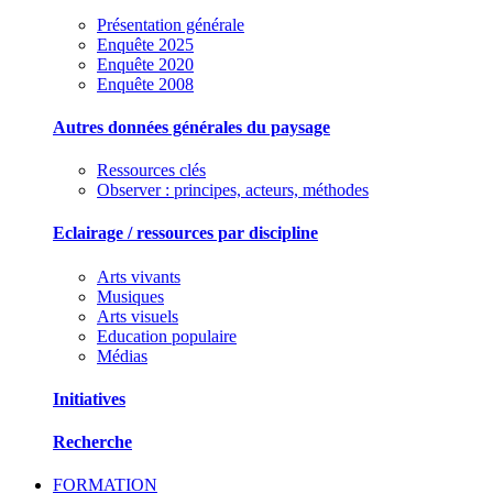
Présentation générale
Enquête 2025
Enquête 2020
Enquête 2008
Autres données générales du paysage
Ressources clés
Observer : principes, acteurs, méthodes
Eclairage / ressources par discipline
Arts vivants
Musiques
Arts visuels
Education populaire
Médias
Initiatives
Recherche
FORMATION