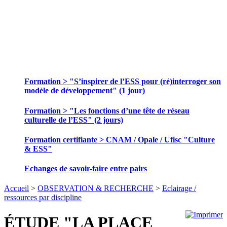
SE FORMER ET ECHANGER DES
PRATIQUES
Formation > "S’inspirer de l’ESS pour (ré)interroger son
modèle de développement" (1 jour)
Formation > "Les fonctions d’une tête de réseau
culturelle de l’ESS" (2 jours)
Formation certifiante > CNAM / Opale / Ufisc "Culture
& ESS"
Echanges de savoir-faire entre pairs
Accueil
>
OBSERVATION & RECHERCHE
>
Eclairage /
ressources par discipline
ÉTUDE "LA PLACE