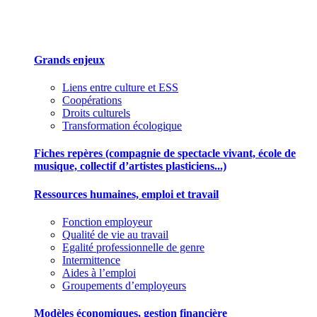
Des outils pour mieux gérer votre association
Grands enjeux
Liens entre culture et ESS
Coopérations
Droits culturels
Transformation écologique
Fiches repères (compagnie de spectacle vivant, école de
musique, collectif d’artistes plasticiens...)
Ressources humaines, emploi et travail
Fonction employeur
Qualité de vie au travail
Egalité professionnelle de genre
Intermittence
Aides à l’emploi
Groupements d’employeurs
Modèles économiques, gestion financière