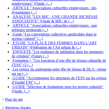
employeuses" (Opale. (...)
ARTICLE "Associations culturelles employeuses : des
dynamiques (...)
ANALYSE "LES MJC : UNE GRANDE RICHESSE
ASSOCIATIVE" (Opale & MJC de (...)
ARTICLE "Associations culturelles employeuses : une
présence territoriale (...)
Guide "Les conventions collectives applicables dans le
secteur culturel" (...)
ÉTUDE "LA PLACE DES FEMMES DANS L’ART
URBAIN" (Fédération de l’Art urbain & (...)
ENQUETE "Les pratiques de médiation dans les musiques
de création" (Futurs (...)
Formation > "Les fonctions d’une tête de réseau culturelle de
l’ESS" (2 (...)
Les enjeux du partenariat entre tête de réseau & DLA : retour
sur un (...)
GUIDE "Accompagner les structures de l’ESS sur les enjeux
d’égalité F/H" (...)
GUIDE "Sélection de fondations pour les projets culturels"
(Opale. (...)
>
Plan du site
>
Mentions légales