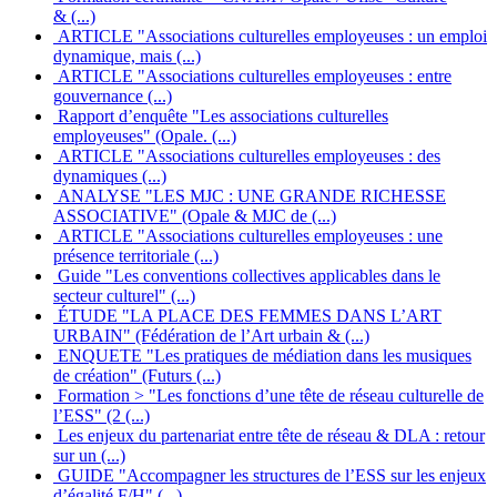
& (...)
ARTICLE "Associations culturelles employeuses : un emploi
dynamique, mais (...)
ARTICLE "Associations culturelles employeuses : entre
gouvernance (...)
Rapport d’enquête "Les associations culturelles
employeuses" (Opale. (...)
ARTICLE "Associations culturelles employeuses : des
dynamiques (...)
ANALYSE "LES MJC : UNE GRANDE RICHESSE
ASSOCIATIVE" (Opale & MJC de (...)
ARTICLE "Associations culturelles employeuses : une
présence territoriale (...)
Guide "Les conventions collectives applicables dans le
secteur culturel" (...)
ÉTUDE "LA PLACE DES FEMMES DANS L’ART
URBAIN" (Fédération de l’Art urbain & (...)
ENQUETE "Les pratiques de médiation dans les musiques
de création" (Futurs (...)
Formation > "Les fonctions d’une tête de réseau culturelle de
l’ESS" (2 (...)
Les enjeux du partenariat entre tête de réseau & DLA : retour
sur un (...)
GUIDE "Accompagner les structures de l’ESS sur les enjeux
d’égalité F/H" (...)