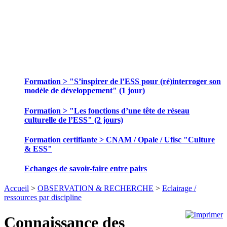
SE FORMER ET ECHANGER DES
PRATIQUES
Formation > "S’inspirer de l’ESS pour (ré)interroger son
modèle de développement" (1 jour)
Formation > "Les fonctions d’une tête de réseau
culturelle de l’ESS" (2 jours)
Formation certifiante > CNAM / Opale / Ufisc "Culture
& ESS"
Echanges de savoir-faire entre pairs
Accueil
>
OBSERVATION & RECHERCHE
>
Eclairage /
ressources par discipline
Connaissance des