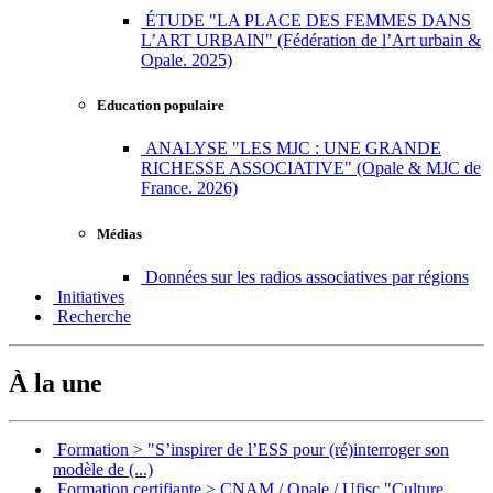
ÉTUDE "LA PLACE DES FEMMES DANS
L’ART URBAIN" (Fédération de l’Art urbain &
Opale. 2025)
Education populaire
ANALYSE "LES MJC : UNE GRANDE
RICHESSE ASSOCIATIVE" (Opale & MJC de
France. 2026)
Médias
Données sur les radios associatives par régions
Initiatives
Recherche
À la une
Formation > "S’inspirer de l’ESS pour (ré)interroger son
modèle de (...)
Formation certifiante > CNAM / Opale / Ufisc "Culture