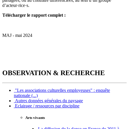
partagées, ou au contraire différenciées, au sein d’un groupe
d’acteur·rice·s.
Télécharger le rapport complet :
MAJ - mai 2024
OBSERVATION & RECHERCHE
"Les associations culturelles employeuses" : enquête
nationale (...)
Autres données générales du paysage
Eclairage / ressources par discipline
Arts vivants
La diffusion de la danse en France de 2011 à