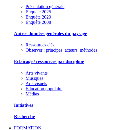
Présentation générale
Enquête 2025
Enquête 2020
Enquête 2008
Autres données générales du paysage
Ressources clés
Observer : principes, acteurs, méthodes
Eclairage / ressources par discipline
Arts vivants
Musiques
Arts visuels
Education populaire
Médias
Initiatives
Recherche
FORMATION