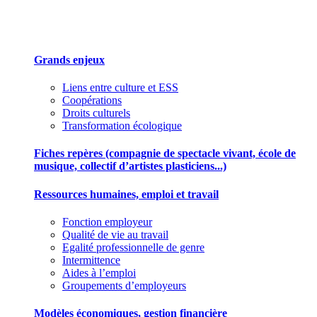
Des outils pour mieux gérer votre association
Grands enjeux
Liens entre culture et ESS
Coopérations
Droits culturels
Transformation écologique
Fiches repères (compagnie de spectacle vivant, école de
musique, collectif d’artistes plasticiens...)
Ressources humaines, emploi et travail
Fonction employeur
Qualité de vie au travail
Egalité professionnelle de genre
Intermittence
Aides à l’emploi
Groupements d’employeurs
Modèles économiques, gestion financière