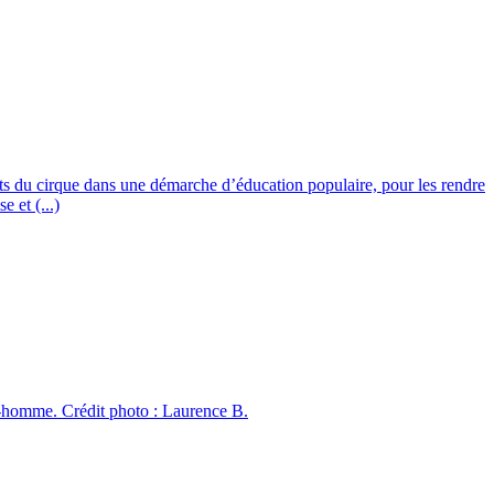
ts du cirque dans une démarche d’éducation populaire, pour les rendre
e et (...)
e-homme. Crédit photo : Laurence B.