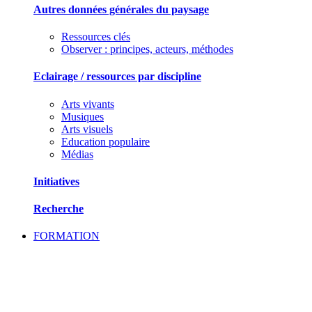
Autres données générales du paysage
Ressources clés
Observer : principes, acteurs, méthodes
Eclairage / ressources par discipline
Arts vivants
Musiques
Arts visuels
Education populaire
Médias
Initiatives
Recherche
FORMATION
SE FORMER ET ECHANGER DES PRATIQU