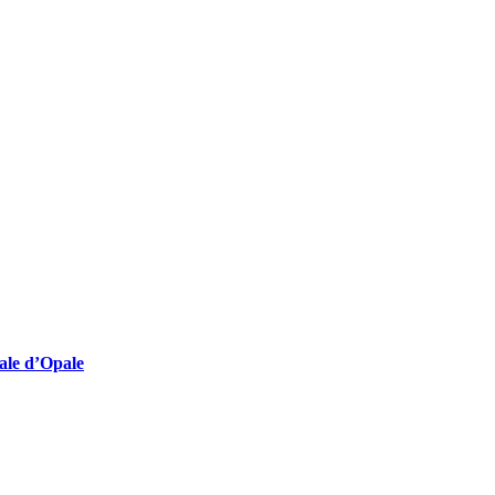
lturelles employeuses
nale d’Opale