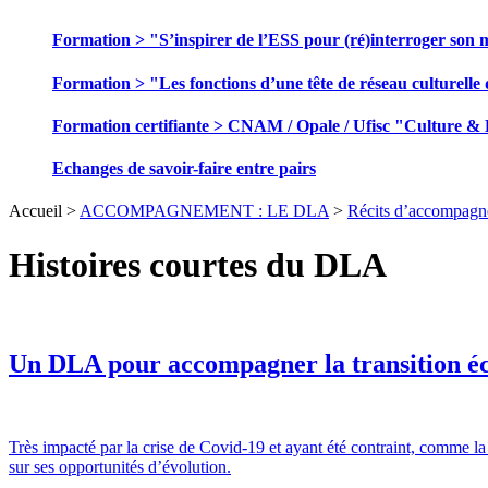
Formation > "S’inspirer de l’ESS pour (ré)interroger son 
Formation > "Les fonctions d’une tête de réseau culturelle 
Formation certifiante > CNAM / Opale / Ufisc "Culture &
Echanges de savoir-faire entre pairs
Accueil >
ACCOMPAGNEMENT : LE DLA
>
Récits d’accompagn
Histoires courtes du DLA
Un DLA pour accompagner la transition éc
Très impacté par la crise de Covid-19 et ayant été contraint, comme l
sur ses opportunités d’évolution.