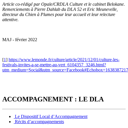
Article co-rédigé par Opale/CRDLA Culture et le cabinet Belokane.
Remerciements à Pierre Dahlab du DLA 52 et Eric Meunevelle,
directeur du Chien à Plumes pour leur accueil et leur relecture
attentive.
MAJ - février 2022
[
1
]
https://www.lemonde.fr/culture/article/2021/12/01/culture-les-
festivals-invites-a-se-mettre-au-vert_6104357_3246.html?
utm_medium=Social&utm_source=Facebook#Echobox=163838721
ACCOMPAGNEMENT : LE DLA
Le Dispositif Local d’Accompagnement
Récits d’accompagnements