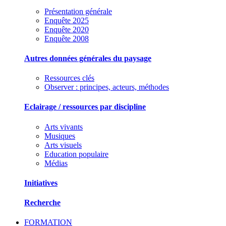
Présentation générale
Enquête 2025
Enquête 2020
Enquête 2008
Autres données générales du paysage
Ressources clés
Observer : principes, acteurs, méthodes
Eclairage / ressources par discipline
Arts vivants
Musiques
Arts visuels
Education populaire
Médias
Initiatives
Recherche
FORMATION