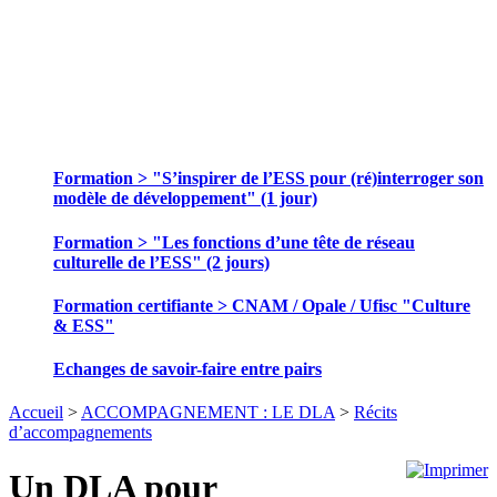
SE FORMER ET ECHANGER DES
PRATIQUES
Formation > "S’inspirer de l’ESS pour (ré)interroger son
modèle de développement" (1 jour)
Formation > "Les fonctions d’une tête de réseau
culturelle de l’ESS" (2 jours)
Formation certifiante > CNAM / Opale / Ufisc "Culture
& ESS"
Echanges de savoir-faire entre pairs
Accueil
>
ACCOMPAGNEMENT : LE DLA
>
Récits
d’accompagnements
Un DLA pour