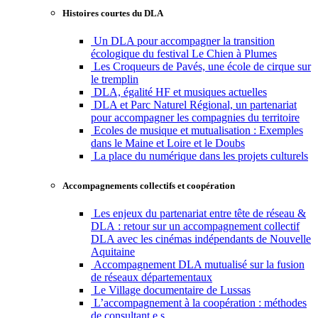
Histoires courtes du DLA
Un DLA pour accompagner la transition
écologique du festival Le Chien à Plumes
Les Croqueurs de Pavés, une école de cirque sur
le tremplin
DLA, égalité HF et musiques actuelles
DLA et Parc Naturel Régional, un partenariat
pour accompagner les compagnies du territoire
Ecoles de musique et mutualisation : Exemples
dans le Maine et Loire et le Doubs
La place du numérique dans les projets culturels
Accompagnements collectifs et coopération
Les enjeux du partenariat entre tête de réseau &
DLA : retour sur un accompagnement collectif
DLA avec les cinémas indépendants de Nouvelle
Aquitaine
Accompagnement DLA mutualisé sur la fusion
de réseaux départementaux
Le Village documentaire de Lussas
L’accompagnement à la coopération : méthodes
de consultant.e.s