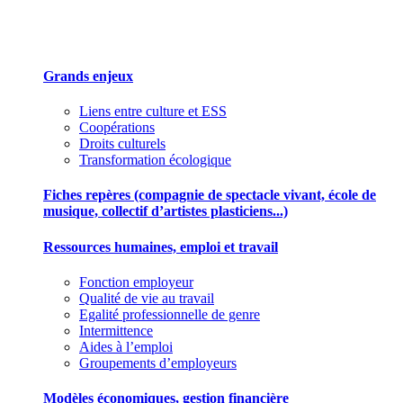
Des outils pour mieux gérer votre association
Grands enjeux
Liens entre culture et ESS
Coopérations
Droits culturels
Transformation écologique
Fiches repères (compagnie de spectacle vivant, école de
musique, collectif d’artistes plasticiens...)
Ressources humaines, emploi et travail
Fonction employeur
Qualité de vie au travail
Egalité professionnelle de genre
Intermittence
Aides à l’emploi
Groupements d’employeurs
Modèles économiques, gestion financière