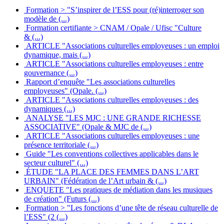
Formation > "S’inspirer de l’ESS pour (ré)interroger son
modèle de (...)
Formation certifiante > CNAM / Opale / Ufisc "Culture
& (...)
ARTICLE "Associations culturelles employeuses : un emploi
dynamique, mais (...)
ARTICLE "Associations culturelles employeuses : entre
gouvernance (...)
Rapport d’enquête "Les associations culturelles
employeuses" (Opale. (...)
ARTICLE "Associations culturelles employeuses : des
dynamiques (...)
ANALYSE "LES MJC : UNE GRANDE RICHESSE
ASSOCIATIVE" (Opale & MJC de (...)
ARTICLE "Associations culturelles employeuses : une
présence territoriale (...)
Guide "Les conventions collectives applicables dans le
secteur culturel" (...)
ÉTUDE "LA PLACE DES FEMMES DANS L’ART
URBAIN" (Fédération de l’Art urbain & (...)
ENQUETE "Les pratiques de médiation dans les musiques
de création" (Futurs (...)
Formation > "Les fonctions d’une tête de réseau culturelle de
l’ESS" (2 (...)