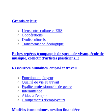
Des outils pour mieux gérer votre association
Grands enjeux
Liens entre culture et ESS
Coopérations
Droits culturels
Transformation écologique
Fiches repères (compagnie de spectacle vivant, école de
musique, collectif d’artistes plasticiens...)
Ressources humaines, emploi et travail
Fonction employeur
Qualité de vie au travail
Egalité professionnelle de genre
Intermittence
Aides à l’emploi
Groupements d’employeurs
Modèles économiques, gestion financière