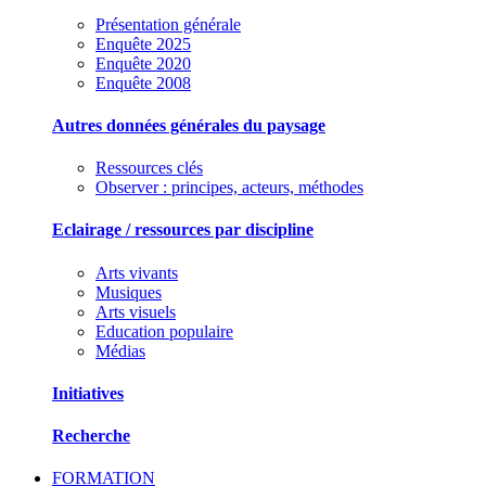
Présentation générale
Enquête 2025
Enquête 2020
Enquête 2008
Autres données générales du paysage
Ressources clés
Observer : principes, acteurs, méthodes
Eclairage / ressources par discipline
Arts vivants
Musiques
Arts visuels
Education populaire
Médias
Initiatives
Recherche
FORMATION