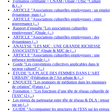
Formation certifiante > CNAM / Opale / Ufisc "Culture
& (...)
ARTICLE "Associations culturelles employeuses : un emploi
dynamique, mais (...)
ARTICLE "Associations culturelles employeuses : entre
gouvernance (...)
Rapport d’enquête "Les associations culturelles
employeuses" (Opale. (...)
ARTICLE "Associations culturelles employeuses : des
dynamiques (...)
ANALYSE "LES MJC : UNE GRANDE RICHESSE
ASSOCIATIVE" (Opale & MJC de (...)
ARTICLE "Associations culturelles employeuses : une
présence territoriale (...)
Guide "Les conventions collectives applicables dans le
secteur culturel" (...)
ÉTUDE "LA PLACE DES FEMMES DANS L’ART
URBAIN" (Fédération de l’Art urbain & (...)
ENQUETE "Les pratiques de médiation dans les musiques
de création" (Futurs (...)
Formation > "Les fonctions d’une tête de réseau culturelle de
l’ESS" (2 (...)
Les enjeux du partenariat entre tête de réseau & DLA : retour
sur un (...)
GUIDE "Accompagner les structures de l’ESS sur les enjeux