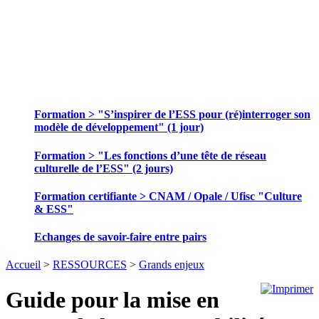
SE FORMER ET ECHANGER DES
PRATIQUES
Formation > "S’inspirer de l’ESS pour (ré)interroger son
modèle de développement" (1 jour)
Formation > "Les fonctions d’une tête de réseau
culturelle de l’ESS" (2 jours)
Formation certifiante > CNAM / Opale / Ufisc "Culture
& ESS"
Echanges de savoir-faire entre pairs
Accueil
>
RESSOURCES
>
Grands enjeux
Guide pour la mise en