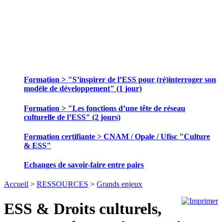
SE FORMER ET ECHANGER DES
PRATIQUES
Formation > "S’inspirer de l’ESS pour (ré)interroger son
modèle de développement" (1 jour)
Formation > "Les fonctions d’une tête de réseau
culturelle de l’ESS" (2 jours)
Formation certifiante > CNAM / Opale / Ufisc "Culture
& ESS"
Echanges de savoir-faire entre pairs
Accueil
>
RESSOURCES
>
Grands enjeux
ESS & Droits culturels,