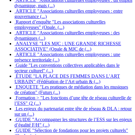
ARTICLE "Associations culturelles employeuses : un emploi
dynamique, mais (...)
ARTICLE "Associations culturelles employeuses : entre
gouvernance (...)
Rapport d’enquête "Les associations culturelles
employeuses" (Opale. (...)
ARTICLE "Associations culturelles employeuses : des
dynamiques (...)
ANALYSE "LES MJC : UNE GRANDE RICHESSE
ASSOCIATIVE" (Opale & MJC de (...)
ARTICLE "Associations culturelles employeuses : une
présence territoriale (...)
Guide "Les conventions collectives applicables dans le
secteur culturel" (...)
ÉTUDE "LA PLACE DES FEMMES DANS L’ART
URBAIN" (Fédération de l’Art urbain & (...)
ENQUETE "Les pratiques de médiation dans les musiques
de création" (Futurs (...)
Formation > "Les fonctions d’une tête de réseau culturelle de
l’ESS" (2 (...)
Les enjeux du partenariat entre tête de réseau & DLA : retour
sur un (...)
GUIDE "Accompagner les structures de l’ESS sur les enjeux
d’égalité F/H" (...)
GUIDE "Sélection de fondations pour les projets culturels"