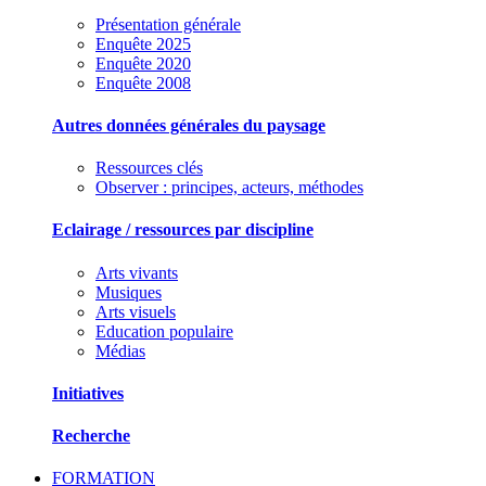
Présentation générale
Enquête 2025
Enquête 2020
Enquête 2008
Autres données générales du paysage
Ressources clés
Observer : principes, acteurs, méthodes
Eclairage / ressources par discipline
Arts vivants
Musiques
Arts visuels
Education populaire
Médias
Initiatives
Recherche
FORMATION