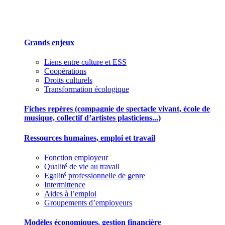
Des outils pour mieux gérer votre association
Grands enjeux
Liens entre culture et ESS
Coopérations
Droits culturels
Transformation écologique
Fiches repères (compagnie de spectacle vivant, école de
musique, collectif d’artistes plasticiens...)
Ressources humaines, emploi et travail
Fonction employeur
Qualité de vie au travail
Egalité professionnelle de genre
Intermittence
Aides à l’emploi
Groupements d’employeurs
Modèles économiques, gestion financière