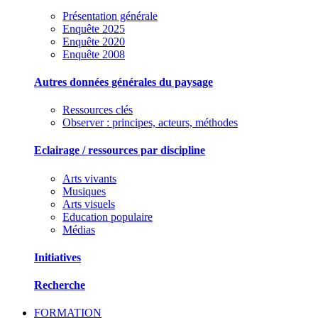
Présentation générale
Enquête 2025
Enquête 2020
Enquête 2008
Autres données générales du paysage
Ressources clés
Observer : principes, acteurs, méthodes
Eclairage / ressources par discipline
Arts vivants
Musiques
Arts visuels
Education populaire
Médias
Initiatives
Recherche
FORMATION