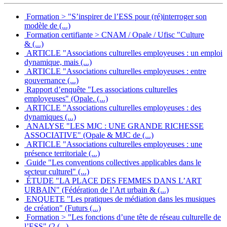
Formation > "S’inspirer de l’ESS pour (ré)interroger son
modèle de (...)
Formation certifiante > CNAM / Opale / Ufisc "Culture
& (...)
ARTICLE "Associations culturelles employeuses : un emploi
dynamique, mais (...)
ARTICLE "Associations culturelles employeuses : entre
gouvernance (...)
Rapport d’enquête "Les associations culturelles
employeuses" (Opale. (...)
ARTICLE "Associations culturelles employeuses : des
dynamiques (...)
ANALYSE "LES MJC : UNE GRANDE RICHESSE
ASSOCIATIVE" (Opale & MJC de (...)
ARTICLE "Associations culturelles employeuses : une
présence territoriale (...)
Guide "Les conventions collectives applicables dans le
secteur culturel" (...)
ÉTUDE "LA PLACE DES FEMMES DANS L’ART
URBAIN" (Fédération de l’Art urbain & (...)
ENQUETE "Les pratiques de médiation dans les musiques
de création" (Futurs (...)
Formation > "Les fonctions d’une tête de réseau culturelle de
l’ESS" (2 (...)