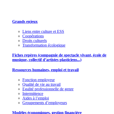
Des outils pour mieux gérer votre association
Grands enjeux
Liens entre culture et ESS
Coopérations
Droits culturels
Transformation écologique
Fiches repères (compagnie de spectacle vivant, école de
musique, collectif d’artistes plasticiens...)
Ressources humaines, emploi et travail
Fonction employeur
Qualité de vie au travail
Egalité professionnelle de genre
Intermittence
Aides à l’emploi
Groupements d’employeurs
Modèles économiques, gestion financière