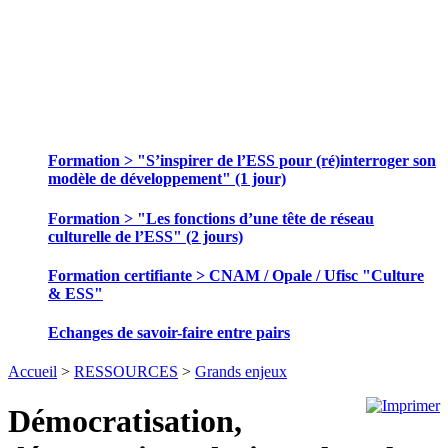
SE FORMER ET ECHANGER DES
PRATIQUES
Formation > "S’inspirer de l’ESS pour (ré)interroger son
modèle de développement" (1 jour)
Formation > "Les fonctions d’une tête de réseau
culturelle de l’ESS" (2 jours)
Formation certifiante > CNAM / Opale / Ufisc "Culture
& ESS"
Echanges de savoir-faire entre pairs
Accueil
>
RESSOURCES
>
Grands enjeux
Démocratisation,