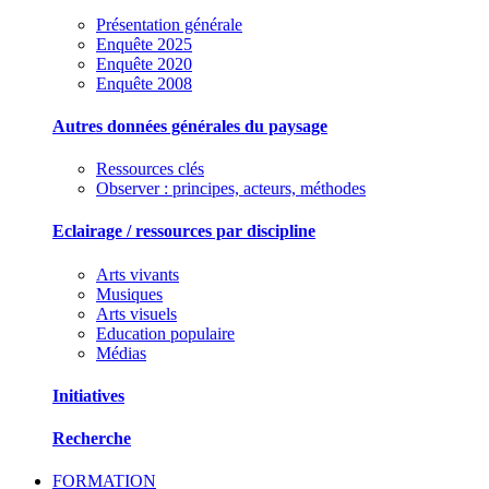
Présentation générale
Enquête 2025
Enquête 2020
Enquête 2008
Autres données générales du paysage
Ressources clés
Observer : principes, acteurs, méthodes
Eclairage / ressources par discipline
Arts vivants
Musiques
Arts visuels
Education populaire
Médias
Initiatives
Recherche
FORMATION