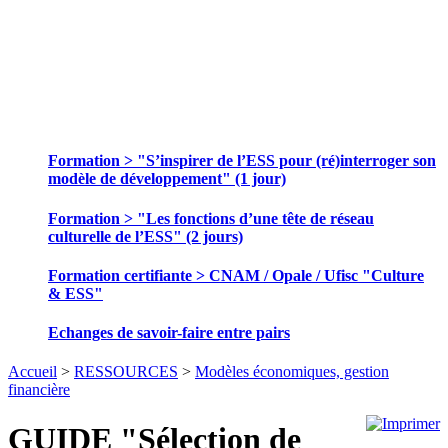
SE FORMER ET ECHANGER DES
PRATIQUES
Formation > "S’inspirer de l’ESS pour (ré)interroger son
modèle de développement" (1 jour)
Formation > "Les fonctions d’une tête de réseau
culturelle de l’ESS" (2 jours)
Formation certifiante > CNAM / Opale / Ufisc "Culture
& ESS"
Echanges de savoir-faire entre pairs
Accueil
>
RESSOURCES
>
Modèles économiques, gestion
financière
GUIDE "Sélection de