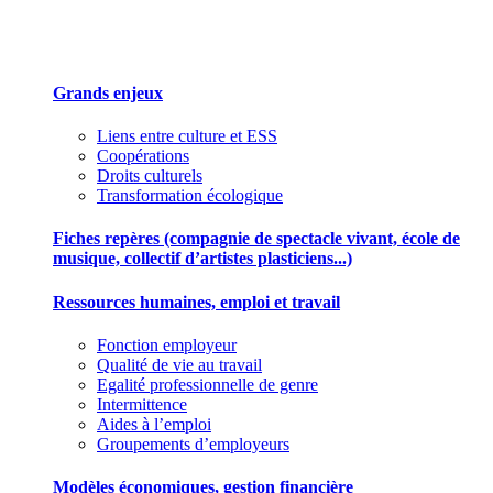
Des outils pour mieux gérer votre association
Grands enjeux
Liens entre culture et ESS
Coopérations
Droits culturels
Transformation écologique
Fiches repères (compagnie de spectacle vivant, école de
musique, collectif d’artistes plasticiens...)
Ressources humaines, emploi et travail
Fonction employeur
Qualité de vie au travail
Egalité professionnelle de genre
Intermittence
Aides à l’emploi
Groupements d’employeurs
Modèles économiques, gestion financière