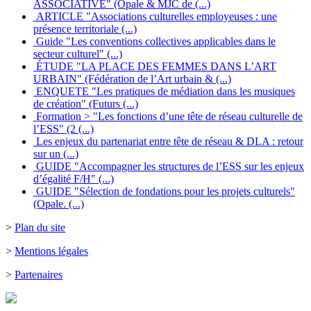
ASSOCIATIVE" (Opale & MJC de (...)
ARTICLE "Associations culturelles employeuses : une
présence territoriale (...)
Guide "Les conventions collectives applicables dans le
secteur culturel" (...)
ÉTUDE "LA PLACE DES FEMMES DANS L’ART
URBAIN" (Fédération de l’Art urbain & (...)
ENQUETE "Les pratiques de médiation dans les musiques
de création" (Futurs (...)
Formation > "Les fonctions d’une tête de réseau culturelle de
l’ESS" (2 (...)
Les enjeux du partenariat entre tête de réseau & DLA : retour
sur un (...)
GUIDE "Accompagner les structures de l’ESS sur les enjeux
d’égalité F/H" (...)
GUIDE "Sélection de fondations pour les projets culturels"
(Opale. (...)
>
Plan du site
>
Mentions légales
>
Partenaires