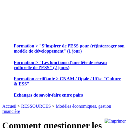
SE FORMER ET ECHANGER DES
PRATIQUES
Formation > "S’inspirer de l’ESS pour (ré)interroger son
modèle de développement" (1 jour)
Formation > "Les fonctions d’une tête de réseau
culturelle de l’ESS" (2 jours)
Formation certifiante > CNAM / Opale / Ufisc "Culture
& ESS"
Echanges de savoir-faire entre pairs
Accueil
>
RESSOURCES
>
Modèles économiques, gestion
financière
Comment questionner les