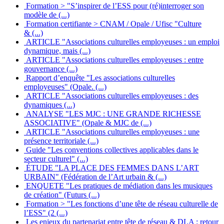
Formation > "S’inspirer de l’ESS pour (ré)interroger son
modèle de (...)
Formation certifiante > CNAM / Opale / Ufisc "Culture
& (...)
ARTICLE "Associations culturelles employeuses : un emploi
dynamique, mais (...)
ARTICLE "Associations culturelles employeuses : entre
gouvernance (...)
Rapport d’enquête "Les associations culturelles
employeuses" (Opale. (...)
ARTICLE "Associations culturelles employeuses : des
dynamiques (...)
ANALYSE "LES MJC : UNE GRANDE RICHESSE
ASSOCIATIVE" (Opale & MJC de (...)
ARTICLE "Associations culturelles employeuses : une
présence territoriale (...)
Guide "Les conventions collectives applicables dans le
secteur culturel" (...)
ÉTUDE "LA PLACE DES FEMMES DANS L’ART
URBAIN" (Fédération de l’Art urbain & (...)
ENQUETE "Les pratiques de médiation dans les musiques
de création" (Futurs (...)
Formation > "Les fonctions d’une tête de réseau culturelle de
l’ESS" (2 (...)
Les enjeux du partenariat entre tête de réseau & DLA : retour