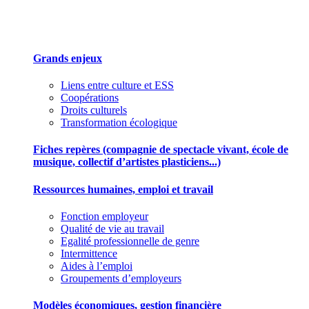
Des outils pour mieux gérer votre association
Grands enjeux
Liens entre culture et ESS
Coopérations
Droits culturels
Transformation écologique
Fiches repères (compagnie de spectacle vivant, école de
musique, collectif d’artistes plasticiens...)
Ressources humaines, emploi et travail
Fonction employeur
Qualité de vie au travail
Egalité professionnelle de genre
Intermittence
Aides à l’emploi
Groupements d’employeurs
Modèles économiques, gestion financière