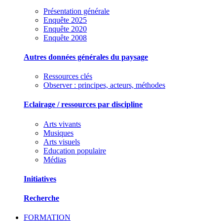
Présentation générale
Enquête 2025
Enquête 2020
Enquête 2008
Autres données générales du paysage
Ressources clés
Observer : principes, acteurs, méthodes
Eclairage / ressources par discipline
Arts vivants
Musiques
Arts visuels
Education populaire
Médias
Initiatives
Recherche
FORMATION