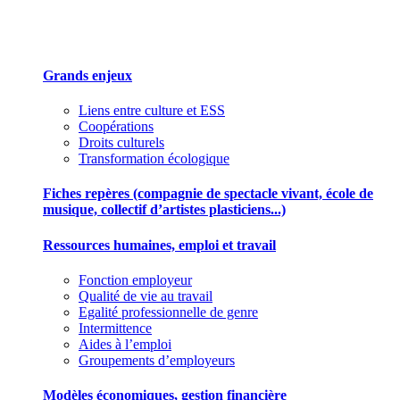
Des outils pour mieux gérer votre association
Grands enjeux
Liens entre culture et ESS
Coopérations
Droits culturels
Transformation écologique
Fiches repères (compagnie de spectacle vivant, école de
musique, collectif d’artistes plasticiens...)
Ressources humaines, emploi et travail
Fonction employeur
Qualité de vie au travail
Egalité professionnelle de genre
Intermittence
Aides à l’emploi
Groupements d’employeurs
Modèles économiques, gestion financière