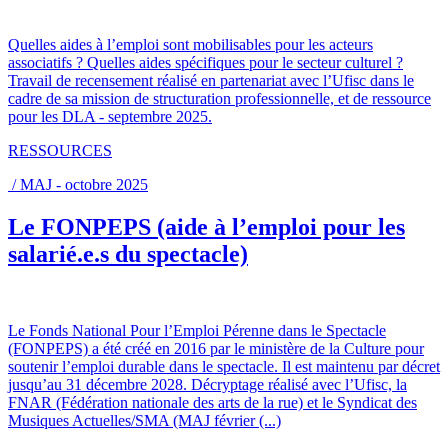
Quelles aides à l’emploi sont mobilisables pour les acteurs
associatifs ? Quelles aides spécifiques pour le secteur culturel ?
Travail de recensement réalisé en partenariat avec l’Ufisc dans le
cadre de sa mission de structuration professionnelle, et de ressource
pour les DLA - septembre 2025.
RESSOURCES
/ MAJ - octobre 2025
Le FONPEPS (aide à l’emploi pour les
salarié.e.s du spectacle)
Le Fonds National Pour l’Emploi Pérenne dans le Spectacle
(FONPEPS) a été créé en 2016 par le ministère de la Culture pour
soutenir l’emploi durable dans le spectacle. Il est maintenu par décret
jusqu’au 31 décembre 2028. Décryptage réalisé avec l’Ufisc, la
FNAR (Fédération nationale des arts de la rue) et le Syndicat des
Musiques Actuelles/SMA (MAJ février (...)