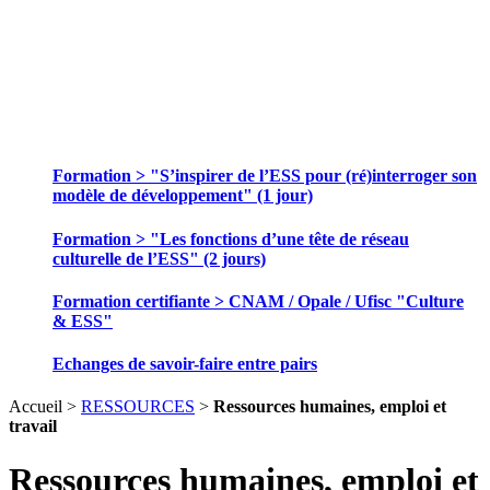
SE FORMER ET ECHANGER DES
PRATIQUES
Formation > "S’inspirer de l’ESS pour (ré)interroger son
modèle de développement" (1 jour)
Formation > "Les fonctions d’une tête de réseau
culturelle de l’ESS" (2 jours)
Formation certifiante > CNAM / Opale / Ufisc "Culture
& ESS"
Echanges de savoir-faire entre pairs
Accueil >
RESSOURCES
>
Ressources humaines, emploi et
travail
Ressources humaines, emploi et