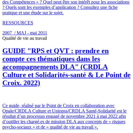
des Compétences » ? Quel peut être son intérêt pour les associations
? Quels sont les exemples d’application ? Consultez une fiche
pratique et une étude sur le sujet.
RESSOURCES
2007 / MAJ - mai 2011
Qualité de vie au travail
GUIDE "RPS et QVT : prendre en
compte ces thématiques dans les
accompagnements DLA" (CRDLA
Culture et Solidarités-santé & Le Point de
Croix. 2022)
Ce guide, réalisé par le Point de Croix en collaboration avec
Opale/CRDLA Culture et Uniopss/CRDLA Santé-Solidarité est le
résultat d’un processus engagé de novembre 2021 à mai 2022 afin
d’outiller les chargé.es de mission DLA aux concepts de « risques
psycho-sociaux » et de « qualité de vie au travail ».