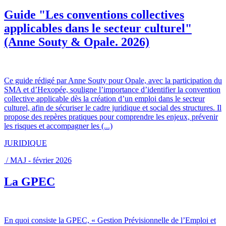
Guide "Les conventions collectives
applicables dans le secteur culturel"
(Anne Souty & Opale. 2026)
Ce guide rédigé par Anne Souty pour Opale, avec la participation du
SMA et d’Hexopée, souligne l’importance d’identifier la convention
collective applicable dès la création d’un emploi dans le secteur
culturel, afin de sécuriser le cadre juridique et social des structures. Il
propose des repères pratiques pour comprendre les enjeux, prévenir
les risques et accompagner les (...)
JURIDIQUE
/ MAJ - février 2026
La GPEC
En quoi consiste la GPEC, « Gestion Prévisionnelle de l’Emploi et