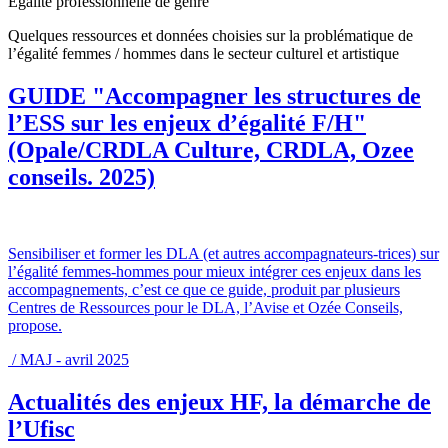
Egalité professionnelle de genre
Quelques ressources et données choisies sur la problématique de
l’égalité femmes / hommes dans le secteur culturel et artistique
GUIDE "Accompagner les structures de
l’ESS sur les enjeux d’égalité F/H"
(Opale/CRDLA Culture, CRDLA, Ozee
conseils. 2025)
Sensibiliser et former les DLA (et autres accompagnateurs-trices) sur
l’égalité femmes-hommes pour mieux intégrer ces enjeux dans les
accompagnements, c’est ce que ce guide, produit par plusieurs
Centres de Ressources pour le DLA, l’Avise et Ozée Conseils,
propose.
/ MAJ - avril 2025
Actualités des enjeux HF, la démarche de
l’Ufisc