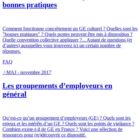
bonnes pratiques
Comment fonctionne concrètement un GE culturel ? Quelles sont les
"bonnes pratiques" ? Quels postes peuvent être mis à disposition ?
Quelle convention collective appliquer ?... Autant de questions (et
d’autres) auxquelles vous trouverez ici un certain nombre de
réponses.
FAQ
/ MAJ - novembre 2017
Les groupements d’employeurs en
général
Qu’est-ce qu’un groupement d’employeurs (GE) ? Quels sont les
enjeux et les intérêts d’un GE ? Quels sont les points de vigilance ?
Combien existe-t-il de GE en France ? Voici une sélection de
ressources pour (re)découvrir ce dispositif.