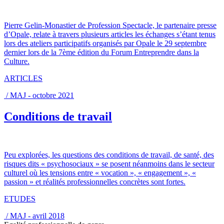
Pierre Gelin-Monastier de Profession Spectacle, le partenaire presse
d’Opale, relate à travers plusieurs articles les échanges s’étant tenus
lors des ateliers participatifs organisés par Opale le 29 septembre
dernier lors de la 7ème édition du Forum Entreprendre dans la
Culture.
ARTICLES
/ MAJ - octobre 2021
Conditions de travail
Peu explorées, les questions des conditions de travail, de santé, des
risques dits « psychosociaux » se posent néanmoins dans le secteur
culturel où les tensions entre « vocation », « engagement », «
passion » et réalités professionnelles concrètes sont fortes.
ETUDES
/ MAJ - avril 2018