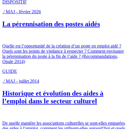
DISPOSITIF
/ MAJ - février 2026
La pérennisation des postes aidés
Quelle est l’opportunité de la création d’un poste en emploi aidé ?
Quels sont les points de vigilance à respecter ? Comment envisager
la pérennisation du poste à la fin de l’aide ? (Recommandations,
Opale 2014)
GUIDE
/ MAJ - juillet 2014
Historique et évolution des aides à
l’emploi dans le secteur culturel
De quelle manière les associations culturelles se sont-elles emparées
des aides à l’emploi, comment les utilisent-elles aujourd’hui et quels