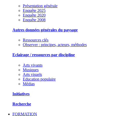
Présentation générale
Enquête 2025
Enquête 2020
Enquête 2008
Autres données générales du paysage
Ressources clés
Observer : principes, acteurs, méthodes
Eclairage / ressources par discipline
Arts vivants
Musiques
Arts visuels
Education populaire
Médias
Initiatives
Recherche
FORMATION