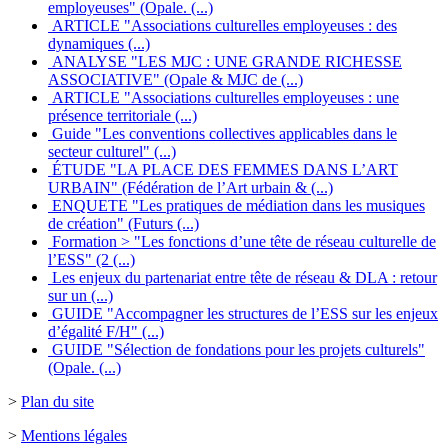
employeuses" (Opale. (...)
ARTICLE "Associations culturelles employeuses : des
dynamiques (...)
ANALYSE "LES MJC : UNE GRANDE RICHESSE
ASSOCIATIVE" (Opale & MJC de (...)
ARTICLE "Associations culturelles employeuses : une
présence territoriale (...)
Guide "Les conventions collectives applicables dans le
secteur culturel" (...)
ÉTUDE "LA PLACE DES FEMMES DANS L’ART
URBAIN" (Fédération de l’Art urbain & (...)
ENQUETE "Les pratiques de médiation dans les musiques
de création" (Futurs (...)
Formation > "Les fonctions d’une tête de réseau culturelle de
l’ESS" (2 (...)
Les enjeux du partenariat entre tête de réseau & DLA : retour
sur un (...)
GUIDE "Accompagner les structures de l’ESS sur les enjeux
d’égalité F/H" (...)
GUIDE "Sélection de fondations pour les projets culturels"
(Opale. (...)
>
Plan du site
>
Mentions légales