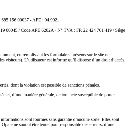
 349 685 156 00037 - APE : 94.99Z.
61 419 00045 / Code APE 6202A - N° TVA : FR 22 424 761 419 / Siège
amment, en remplissant les formulaires présents sur le site ne
s visiteurs). L’utilisateur est informé qu’il dispose d’un droit d’accès,
bertés, dont la violation est passible de sanctions pénales.
née et, d’une manière générale, de tout acte susceptible de porter
s informations sont fournies sans garantie d’aucune sorte. Elles sont
n Opale ne saurait être tenue pour responsable des erreurs, d’une