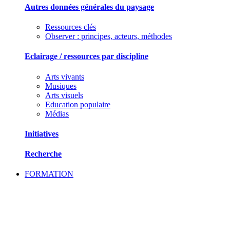
Autres données générales du paysage
Ressources clés
Observer : principes, acteurs, méthodes
Eclairage / ressources par discipline
Arts vivants
Musiques
Arts visuels
Education populaire
Médias
Initiatives
Recherche
FORMATION
SE FORMER ET ECHANGER DES PRATIQU