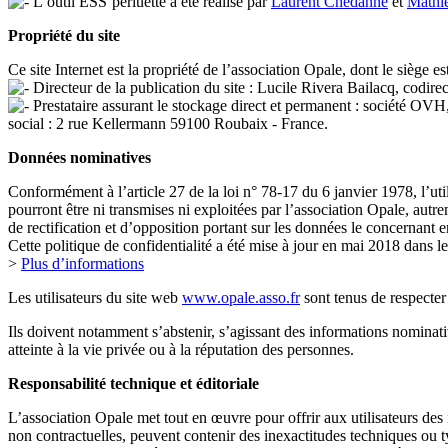
L’outil ESS’perluette a été réalisé par
Laurent Chedanne
et
Mathi
Propriété du site
Ce site Internet est la propriété de l’association Opale, dont le sièg
Directeur de la publication du site : Lucile Rivera Bailacq, codirect
Prestataire assurant le stockage direct et permanent : société
social : 2 rue Kellermann 59100 Roubaix - France.
Données nominatives
Conformément à l’article 27 de la loi n° 78-17 du 6 janvier 1978, l’ut
pourront être ni transmises ni exploitées par l’association Opale, autre
de rectification et d’opposition portant sur les données le concernant 
Cette politique de confidentialité a été mise à jour en mai 2018 dans
>
Plus d’informations
Les utilisateurs du site web
www.opale.asso.fr
sont tenus de respecter l
Ils doivent notamment s’abstenir, s’agissant des informations nominativ
atteinte à la vie privée ou à la réputation des personnes.
Responsabilité technique et éditoriale
L’association Opale met tout en œuvre pour offrir aux utilisateurs des 
non contractuelles, peuvent contenir des inexactitudes techniques ou t