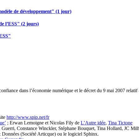
modèle de développement" (1 jour)
de l’ESS" (2 jours)
 ESS"
 confiance dans l’économie numérique et le décret du 9 mai 2007 relatif
site
http://www.spip.net/fr
ue’
; Erwan Lemoigne et Nicolas Fily de
L’Autre idée
,
Tina Tictone
 Guerri, Constance Winckler, Stéphane Bouquet, Tina Hollard, JC Milhe
 & Données (Société Articque) ou le logiciel Sphinx.