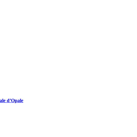
lturelles employeuses
nale d’Opale