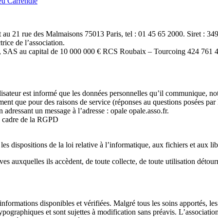
eu Carrendie
e est au 21 rue des Malmaisons 75013 Paris, tel : 01 45 65 2000. Siret :
rice de l’association.
 OVH, SAS au capital de 10 000 000 € RCS Roubaix – Tourcoing 424 7
ilisateur est informé que les données personnelles qu’il communique, not
ment que pour des raisons de service (réponses au questions posées par le
en adressant un message à l’adresse : opale
opale.asso.fr.
 le cadre de la RGPD
es dispositions de la loi relative à l’informatique, aux fichiers et aux li
es auxquelles ils accèdent, de toute collecte, de toute utilisation détour
informations disponibles et vérifiées. Malgré tous les soins apportés, le
ypographiques et sont sujettes à modification sans préavis. L’associatio