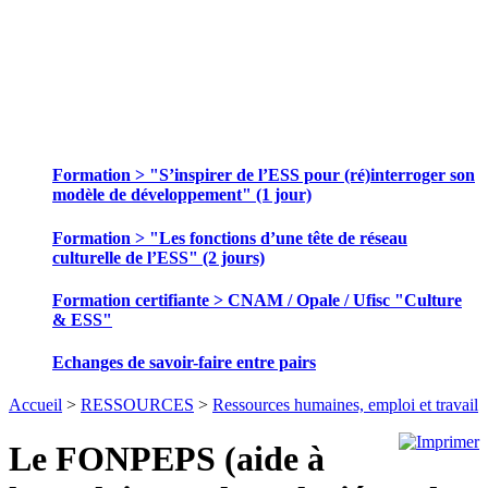
SE FORMER ET ECHANGER DES
PRATIQUES
Formation > "S’inspirer de l’ESS pour (ré)interroger son
modèle de développement" (1 jour)
Formation > "Les fonctions d’une tête de réseau
culturelle de l’ESS" (2 jours)
Formation certifiante > CNAM / Opale / Ufisc "Culture
& ESS"
Echanges de savoir-faire entre pairs
Accueil
>
RESSOURCES
>
Ressources humaines, emploi et travail
Le FONPEPS (aide à