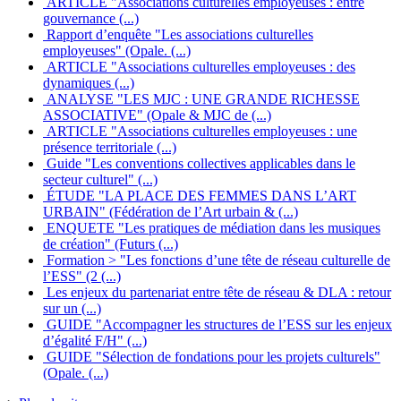
ARTICLE "Associations culturelles employeuses : entre
gouvernance (...)
Rapport d’enquête "Les associations culturelles
employeuses" (Opale. (...)
ARTICLE "Associations culturelles employeuses : des
dynamiques (...)
ANALYSE "LES MJC : UNE GRANDE RICHESSE
ASSOCIATIVE" (Opale & MJC de (...)
ARTICLE "Associations culturelles employeuses : une
présence territoriale (...)
Guide "Les conventions collectives applicables dans le
secteur culturel" (...)
ÉTUDE "LA PLACE DES FEMMES DANS L’ART
URBAIN" (Fédération de l’Art urbain & (...)
ENQUETE "Les pratiques de médiation dans les musiques
de création" (Futurs (...)
Formation > "Les fonctions d’une tête de réseau culturelle de
l’ESS" (2 (...)
Les enjeux du partenariat entre tête de réseau & DLA : retour
sur un (...)
GUIDE "Accompagner les structures de l’ESS sur les enjeux
d’égalité F/H" (...)
GUIDE "Sélection de fondations pour les projets culturels"
(Opale. (...)