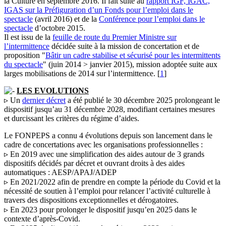
la Culture en septembre 2016. Il fait suite au
rapport IGF, IGAC,
IGAS sur la Préfiguration d’un Fonds pour l’emploi dans le
spectacle
(avril 2016) et de la
Conférence pour l’emploi dans le
spectacle
d’octobre 2015.
Il est issu de la
feuille de route du Premier Ministre sur
l’intermittence
décidée suite à la mission de concertation et de
proposition "
Bâtir un cadre stabilise et sécurisé pour les intermittents
du spectacle
" (juin 2014 > janvier 2015), mission adoptée suite aux
larges mobilisations de 2014 sur l’intermittence.
[
1
]
LES EVOLUTIONS
▹ Un
dernier décret
a été publié le 30 décembre 2025 prolongeant le
dispositif jusqu’au 31 décembre 2028, modifiant certaines mesures
et durcissant les critères du régime d’aides.
Le FONPEPS a connu 4 évolutions depuis son lancement dans le
cadre de concertations avec les organisations professionnelles :
▹ En 2019 avec une simplification des aides autour de 3 grands
dispositifs décidés par décret et ouvrant droits à des aides
automatiques : AESP/APAJ/ADEP
▹ En 2021/2022 afin de prendre en compte la période du Covid et la
nécessité de soutien à l’emploi pour relancer l’activité culturelle à
travers des dispositions exceptionnelles et dérogatoires.
▹ En 2023 pour prolonger le dispositif jusqu’en 2025 dans le
contexte d’après-Covid.