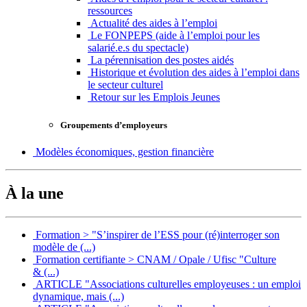
ressources
Actualité des aides à l’emploi
Le FONPEPS (aide à l’emploi pour les
salarié.e.s du spectacle)
La pérennisation des postes aidés
Historique et évolution des aides à l’emploi dans
le secteur culturel
Retour sur les Emplois Jeunes
Groupements d’employeurs
Modèles économiques, gestion financière
À la une
Formation > "S’inspirer de l’ESS pour (ré)interroger son
modèle de (...)
Formation certifiante > CNAM / Opale / Ufisc "Culture
& (...)
ARTICLE "Associations culturelles employeuses : un emploi
dynamique, mais (...)