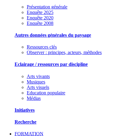
Présentation générale
Enquête 2025
Enquête 2020
Enquête 2008
Autres données générales du paysage
Ressources clés
Observer : principes, acteurs, méthodes
Eclairage / ressources par discipline
Arts vivants
Musiques
Arts visuels
Education populaire
Médias
Initiatives
Recherche
FORMATION