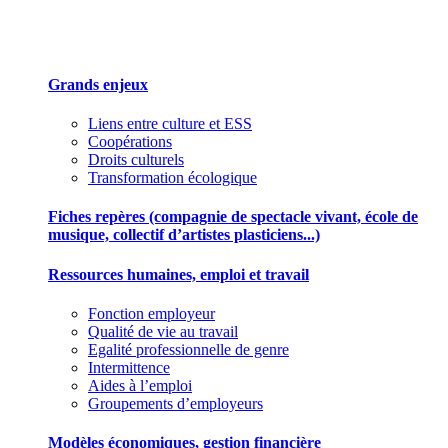
Des outils pour mieux gérer votre association
Grands enjeux
Liens entre culture et ESS
Coopérations
Droits culturels
Transformation écologique
Fiches repères (compagnie de spectacle vivant, école de
musique, collectif d’artistes plasticiens...)
Ressources humaines, emploi et travail
Fonction employeur
Qualité de vie au travail
Egalité professionnelle de genre
Intermittence
Aides à l’emploi
Groupements d’employeurs
Modèles économiques, gestion financière