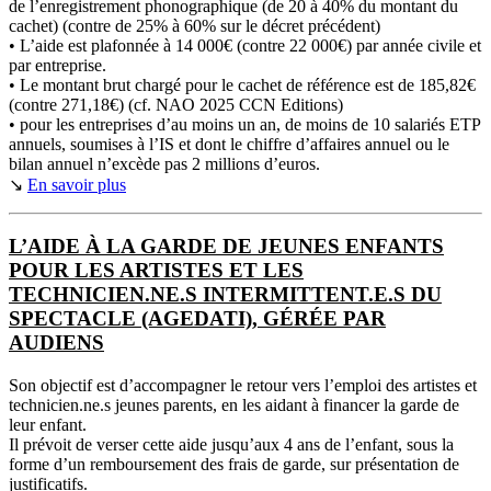
de l’enregistrement phonographique (de 20 à 40% du montant du
cachet) (contre de 25% à 60% sur le décret précédent)
• L’aide est plafonnée à 14 000€ (contre 22 000€) par année civile et
par entreprise.
• Le montant brut chargé pour le cachet de référence est de 185,82€
(contre 271,18€) (cf. NAO 2025 CCN Editions)
• pour les entreprises d’au moins un an, de moins de 10 salariés ETP
annuels, soumises à l’IS et dont le chiffre d’affaires annuel ou le
bilan annuel n’excède pas 2 millions d’euros.
↘
En savoir plus
L’AIDE À LA GARDE DE JEUNES ENFANTS
POUR LES ARTISTES ET LES
TECHNICIEN.NE.S INTERMITTENT.E.S DU
SPECTACLE (AGEDATI), GÉRÉE PAR
AUDIENS
Son objectif est d’accompagner le retour vers l’emploi des artistes et
technicien.ne.s jeunes parents, en les aidant à financer la garde de
leur enfant.
Il prévoit de verser cette aide jusqu’aux 4 ans de l’enfant, sous la
forme d’un remboursement des frais de garde, sur présentation de
justificatifs.