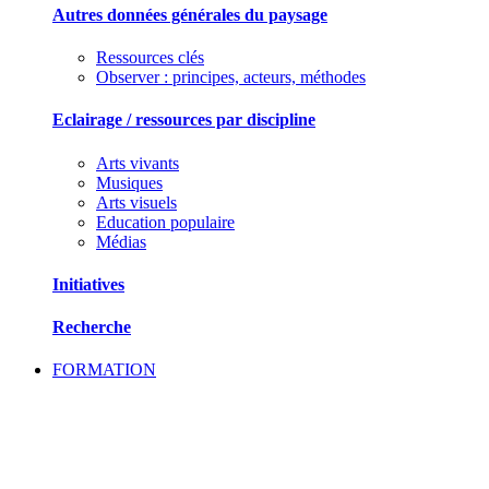
Autres données générales du paysage
Ressources clés
Observer : principes, acteurs, méthodes
Eclairage / ressources par discipline
Arts vivants
Musiques
Arts visuels
Education populaire
Médias
Initiatives
Recherche
FORMATION
SE FORMER ET ECHANGER DES PRATIQU