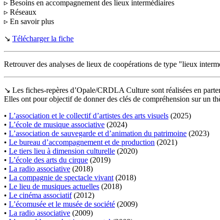
▹ Besoins en accompagnement des lieux intermédiaires
▹ Réseaux
▹ En savoir plus
↘
Télécharger la fiche
Retrouver des analyses de lieux de coopérations de type "lieux inter
↘ Les fiches-repères d’Opale/CRDLA Culture sont réalisées en partenari
Elles ont pour objectif de donner des clés de compréhension sur un t
•
L’association et le collectif d’artistes des arts visuels
(2025)
•
L’école de musique associative
(2024)
•
L’association de sauvegarde et d’animation du patrimoine
(2023)
•
Le bureau d’accompagnement et de production
(2021)
•
Le tiers lieu à dimension culturelle
(2020)
•
L’école des arts du cirque
(2019)
•
La radio associative
(2018)
•
La compagnie de spectacle vivant
(2018)
•
Le lieu de musiques actuelles
(2018)
•
Le cinéma associatif
(2012)
•
L’écomusée et le musée de société
(2009)
•
La radio associative
(2009)