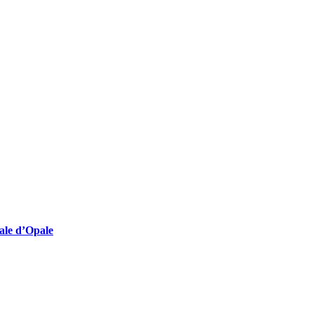
lturelles employeuses
nale d’Opale