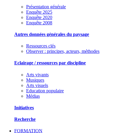
Présentation générale
Enquête 2025
Enquête 2020
Enquête 2008
Autres données générales du paysage
Ressources clés
Observer : principes, acteurs, méthodes
Eclairage / ressources par discipline
Arts vivants
Musiques
Arts visuels
Education populaire
Médias
Initiatives
Recherche
FORMATION