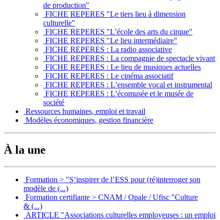
de production"
FICHE REPERES "Le tiers lieu à dimension
culturelle"
FICHE REPERES "L’école des arts du cirque"
FICHE REPERES "Le lieu intermédiaire"
FICHE REPERES : La radio associative
FICHE REPERES : La compagnie de spectacle vivant
FICHE REPERES : Le lieu de musiques actuelles
FICHE REPERES : Le cinéma associatif
FICHE REPERES : L’ensemble vocal et instrumental
FICHE REPERES : L’écomusée et le musée de
société
Ressources humaines, emploi et travail
Modèles économiques, gestion financière
À la une
Formation > "S’inspirer de l’ESS pour (ré)interroger son
modèle de (...)
Formation certifiante > CNAM / Opale / Ufisc "Culture
& (...)
ARTICLE "Associations culturelles employeuses : un emploi