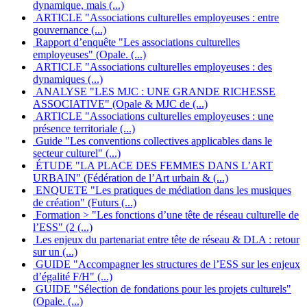
dynamique, mais (...)
ARTICLE "Associations culturelles employeuses : entre
gouvernance (...)
Rapport d’enquête "Les associations culturelles
employeuses" (Opale. (...)
ARTICLE "Associations culturelles employeuses : des
dynamiques (...)
ANALYSE "LES MJC : UNE GRANDE RICHESSE
ASSOCIATIVE" (Opale & MJC de (...)
ARTICLE "Associations culturelles employeuses : une
présence territoriale (...)
Guide "Les conventions collectives applicables dans le
secteur culturel" (...)
ÉTUDE "LA PLACE DES FEMMES DANS L’ART
URBAIN" (Fédération de l’Art urbain & (...)
ENQUETE "Les pratiques de médiation dans les musiques
de création" (Futurs (...)
Formation > "Les fonctions d’une tête de réseau culturelle de
l’ESS" (2 (...)
Les enjeux du partenariat entre tête de réseau & DLA : retour
sur un (...)
GUIDE "Accompagner les structures de l’ESS sur les enjeux
d’égalité F/H" (...)
GUIDE "Sélection de fondations pour les projets culturels"
(Opale. (...)