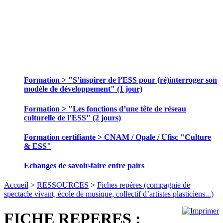
SE FORMER ET ECHANGER DES
PRATIQUES
Formation > "S’inspirer de l’ESS pour (ré)interroger son
modèle de développement" (1 jour)
Formation > "Les fonctions d’une tête de réseau
culturelle de l’ESS" (2 jours)
Formation certifiante > CNAM / Opale / Ufisc "Culture
& ESS"
Echanges de savoir-faire entre pairs
Accueil
>
RESSOURCES
>
Fiches repères (compagnie de
spectacle vivant, école de musique, collectif d’artistes plasticiens...)
FICHE REPERES :