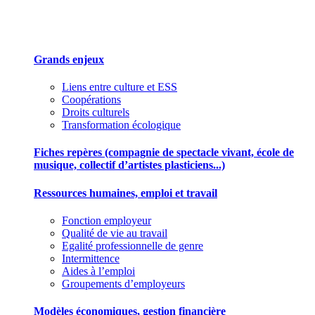
Des outils pour mieux gérer votre association
Grands enjeux
Liens entre culture et ESS
Coopérations
Droits culturels
Transformation écologique
Fiches repères (compagnie de spectacle vivant, école de
musique, collectif d’artistes plasticiens...)
Ressources humaines, emploi et travail
Fonction employeur
Qualité de vie au travail
Egalité professionnelle de genre
Intermittence
Aides à l’emploi
Groupements d’employeurs
Modèles économiques, gestion financière