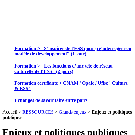
SE FORMER ET ECHANGER DES
PRATIQUES
Formation > "S’inspirer de l’ESS pour (ré)interroger son
modèle de développement" (1 jour)
Formation > "Les fonctions d’une tête de réseau
culturelle de l’ESS" (2 jours)
Formation certifiante > CNAM / Opale / Ufisc "Culture
& ESS"
Echanges de savoir-faire entre pairs
Accueil >
RESSOURCES
>
Grands enjeux
>
Enjeux et politiques
publiques
Enjeux et politiques publiques