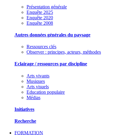
Présentation générale
Enquête 2025
Enquête 2020
Enquête 2008
Autres données générales du paysage
Ressources clés
Observer : principes, acteurs, méthodes
Eclairage / ressources par discipline
Arts vivants
Musiques
Arts visuels
Education populaire
Médias
Initiatives
Recherche
FORMATION