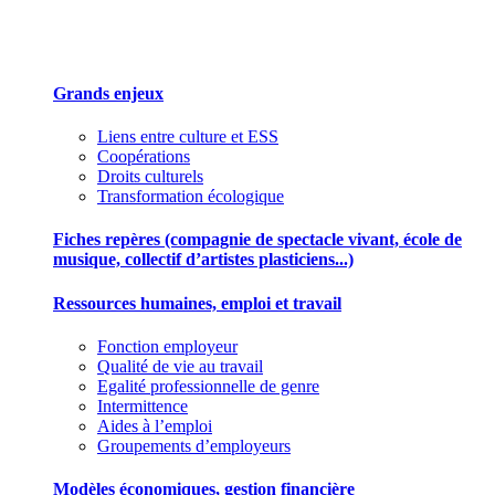
Des outils pour mieux gérer votre association
Grands enjeux
Liens entre culture et ESS
Coopérations
Droits culturels
Transformation écologique
Fiches repères (compagnie de spectacle vivant, école de
musique, collectif d’artistes plasticiens...)
Ressources humaines, emploi et travail
Fonction employeur
Qualité de vie au travail
Egalité professionnelle de genre
Intermittence
Aides à l’emploi
Groupements d’employeurs
Modèles économiques, gestion financière