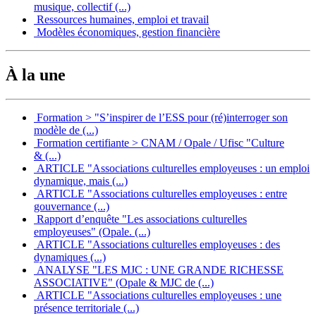
musique, collectif (...)
Ressources humaines, emploi et travail
Modèles économiques, gestion financière
À la une
Formation > "S’inspirer de l’ESS pour (ré)interroger son
modèle de (...)
Formation certifiante > CNAM / Opale / Ufisc "Culture
& (...)
ARTICLE "Associations culturelles employeuses : un emploi
dynamique, mais (...)
ARTICLE "Associations culturelles employeuses : entre
gouvernance (...)
Rapport d’enquête "Les associations culturelles
employeuses" (Opale. (...)
ARTICLE "Associations culturelles employeuses : des
dynamiques (...)
ANALYSE "LES MJC : UNE GRANDE RICHESSE
ASSOCIATIVE" (Opale & MJC de (...)
ARTICLE "Associations culturelles employeuses : une
présence territoriale (...)