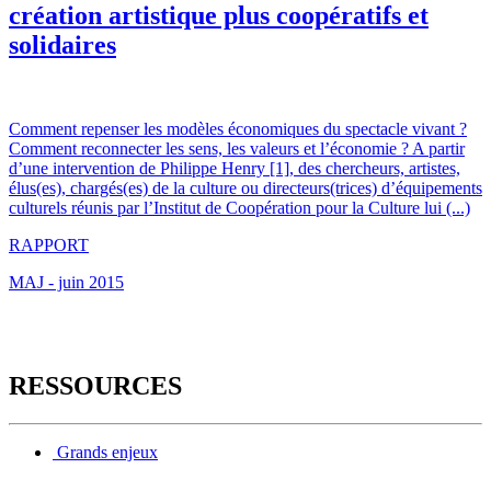
création artistique plus coopératifs et
solidaires
Comment repenser les modèles économiques du spectacle vivant ?
Comment reconnecter les sens, les valeurs et l’économie ? A partir
d’une intervention de Philippe Henry [1], des chercheurs, artistes,
élus(es), chargés(es) de la culture ou directeurs(trices) d’équipements
culturels réunis par l’Institut de Coopération pour la Culture lui (...)
RAPPORT
MAJ - juin 2015
RESSOURCES
Grands enjeux