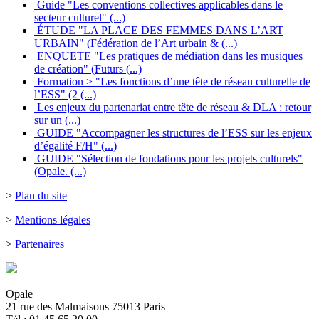
Guide "Les conventions collectives applicables dans le
secteur culturel" (...)
ÉTUDE "LA PLACE DES FEMMES DANS L’ART
URBAIN" (Fédération de l’Art urbain & (...)
ENQUETE "Les pratiques de médiation dans les musiques
de création" (Futurs (...)
Formation > "Les fonctions d’une tête de réseau culturelle de
l’ESS" (2 (...)
Les enjeux du partenariat entre tête de réseau & DLA : retour
sur un (...)
GUIDE "Accompagner les structures de l’ESS sur les enjeux
d’égalité F/H" (...)
GUIDE "Sélection de fondations pour les projets culturels"
(Opale. (...)
>
Plan du site
>
Mentions légales
>
Partenaires
Opale
21 rue des Malmaisons 75013 Paris