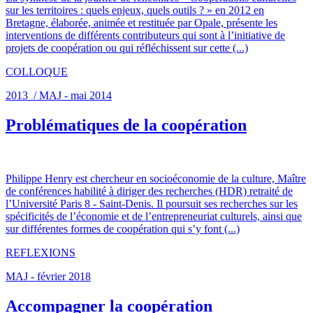
sur les territoires : quels enjeux, quels outils ? » en 2012 en
Bretagne, élaborée, animée et restituée par Opale, présente les
interventions de différents contributeurs qui sont à l’initiative de
projets de coopération ou qui réfléchissent sur cette (...)
COLLOQUE
2013 / MAJ - mai 2014
Problématiques de la coopération
Philippe Henry est chercheur en socioéconomie de la culture, Maître
de conférences habilité à diriger des recherches (HDR) retraité de
l’Université Paris 8 - Saint-Denis. Il poursuit ses recherches sur les
spécificités de l’économie et de l’entrepreneuriat culturels, ainsi que
sur différentes formes de coopération qui s’y font (...)
REFLEXIONS
MAJ - février 2018
Accompagner la coopération