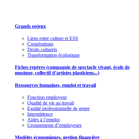
Des outils pour mieux gérer votre association
Grands enjeux
Liens entre culture et ESS
Coopérations
Droits culturels
Transformation écologique
Fiches repères (compagnie de spectacle vivant, école de
musique, collectif d’artistes plasticiens...)
Ressources humaines, emploi et travail
Fonction employeur
Qualité de vie au travail
Egalité professionnelle de genre
Intermittence
Aides à l’emploi
Groupements d’employeurs
Modèles économiques, gestion financière