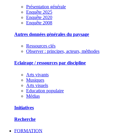
Présentation générale
Enquête 2025
Enquête 2020
Enquête 2008
Autres données générales du paysage
Ressources clés
Observer : principes, acteurs, méthodes
Eclairage / ressources par discipline
Arts vivants
Musiques
Arts visuels
Education populaire
Médias
Initiatives
Recherche
FORMATION