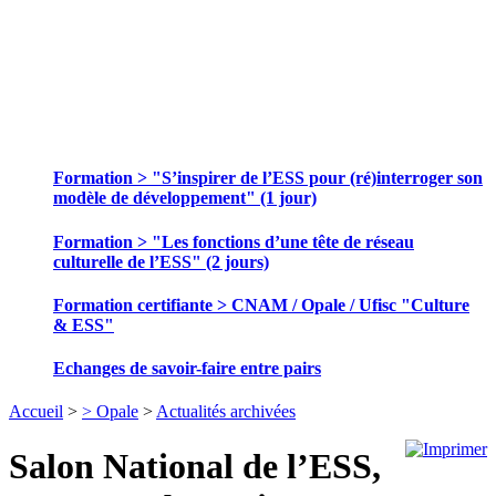
SE FORMER ET ECHANGER DES
PRATIQUES
Formation > "S’inspirer de l’ESS pour (ré)interroger son
modèle de développement" (1 jour)
Formation > "Les fonctions d’une tête de réseau
culturelle de l’ESS" (2 jours)
Formation certifiante > CNAM / Opale / Ufisc "Culture
& ESS"
Echanges de savoir-faire entre pairs
Accueil
>
> Opale
>
Actualités archivées
Salon National de l’ESS,