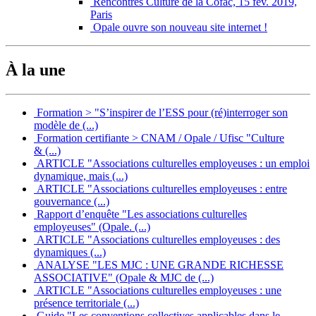
Rencontres Culture de la Cofac, 15 fév. 2019,
Paris
Opale ouvre son nouveau site internet !
À la une
Formation > "S’inspirer de l’ESS pour (ré)interroger son
modèle de (...)
Formation certifiante > CNAM / Opale / Ufisc "Culture
& (...)
ARTICLE "Associations culturelles employeuses : un emploi
dynamique, mais (...)
ARTICLE "Associations culturelles employeuses : entre
gouvernance (...)
Rapport d’enquête "Les associations culturelles
employeuses" (Opale. (...)
ARTICLE "Associations culturelles employeuses : des
dynamiques (...)
ANALYSE "LES MJC : UNE GRANDE RICHESSE
ASSOCIATIVE" (Opale & MJC de (...)
ARTICLE "Associations culturelles employeuses : une
présence territoriale (...)
Guide "Les conventions collectives applicables dans le