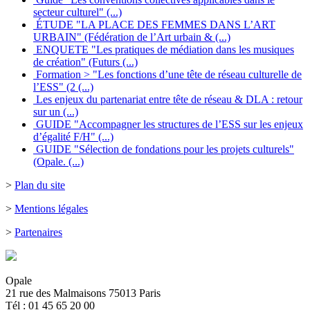
secteur culturel" (...)
ÉTUDE "LA PLACE DES FEMMES DANS L’ART
URBAIN" (Fédération de l’Art urbain & (...)
ENQUETE "Les pratiques de médiation dans les musiques
de création" (Futurs (...)
Formation > "Les fonctions d’une tête de réseau culturelle de
l’ESS" (2 (...)
Les enjeux du partenariat entre tête de réseau & DLA : retour
sur un (...)
GUIDE "Accompagner les structures de l’ESS sur les enjeux
d’égalité F/H" (...)
GUIDE "Sélection de fondations pour les projets culturels"
(Opale. (...)
>
Plan du site
>
Mentions légales
>
Partenaires
Opale
21 rue des Malmaisons 75013 Paris
Tél : 01 45 65 20 00