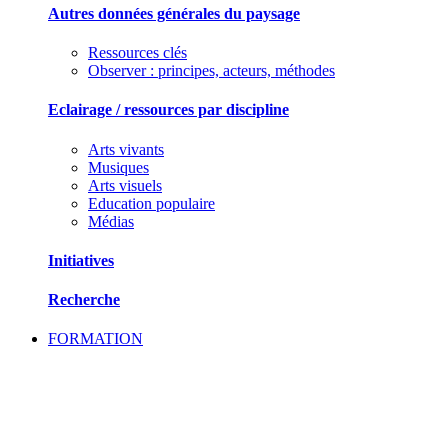
Autres données générales du paysage
Ressources clés
Observer : principes, acteurs, méthodes
Eclairage / ressources par discipline
Arts vivants
Musiques
Arts visuels
Education populaire
Médias
Initiatives
Recherche
FORMATION
SE FORMER ET ECHANGER DES PRATIQU