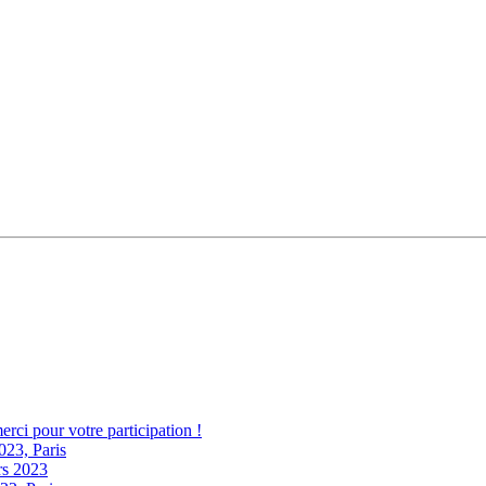
erci pour votre participation !
023, Paris
rs 2023