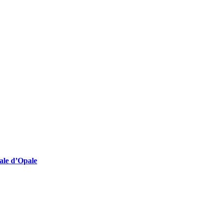
lturelles employeuses
nale d’Opale