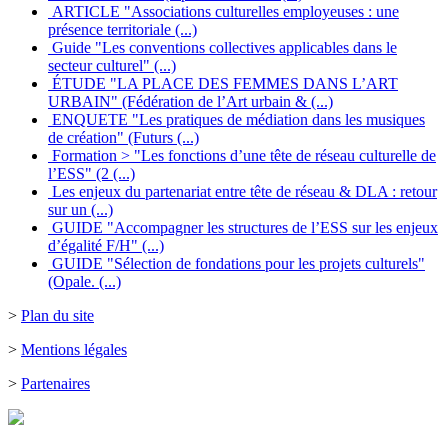
ARTICLE "Associations culturelles employeuses : une
présence territoriale (...)
Guide "Les conventions collectives applicables dans le
secteur culturel" (...)
ÉTUDE "LA PLACE DES FEMMES DANS L’ART
URBAIN" (Fédération de l’Art urbain & (...)
ENQUETE "Les pratiques de médiation dans les musiques
de création" (Futurs (...)
Formation > "Les fonctions d’une tête de réseau culturelle de
l’ESS" (2 (...)
Les enjeux du partenariat entre tête de réseau & DLA : retour
sur un (...)
GUIDE "Accompagner les structures de l’ESS sur les enjeux
d’égalité F/H" (...)
GUIDE "Sélection de fondations pour les projets culturels"
(Opale. (...)
>
Plan du site
>
Mentions légales
>
Partenaires