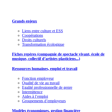
Des outils pour mieux gérer votre association
Grands enjeux
Liens entre culture et ESS
Coopérations
Droits culturels
Transformation écologique
Fiches repères (compagnie de spectacle vivant, école de
musique, collectif d’artistes plasticiens...)
Ressources humaines, emploi et travail
Fonction employeur
Qualité de vie au travail
Egalité professionnelle de genre
Intermittence
Aides à l’emploi
Groupements d’employeurs
Modèles économiques, gestion financière