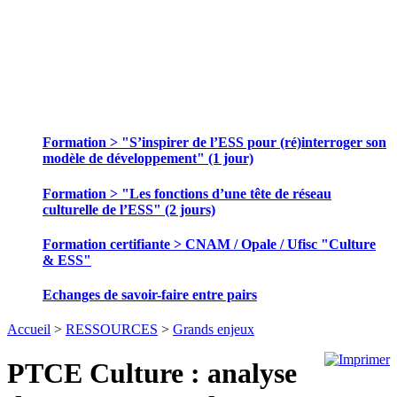
SE FORMER ET ECHANGER DES
PRATIQUES
Formation > "S’inspirer de l’ESS pour (ré)interroger son
modèle de développement" (1 jour)
Formation > "Les fonctions d’une tête de réseau
culturelle de l’ESS" (2 jours)
Formation certifiante > CNAM / Opale / Ufisc "Culture
& ESS"
Echanges de savoir-faire entre pairs
Accueil
>
RESSOURCES
>
Grands enjeux
PTCE Culture : analyse