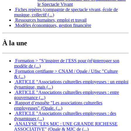
le Spectacle Vivant
Fiches repères (compagnie de spectacle vivant, école de
musique, collectif (...)
Ressources humaines, emploi et travail
Modèles économiques, gestion financière
À la une
Formation > "S’inspirer de l’ESS pour (ré)interroger son
modèle de (...)
Formation certifiante > CNAM / Opale / Ufisc "Culture
& (...)
ARTICLE "Associations culturelles employeuses : un emploi
dynamique, mais (...)
ARTICLE "Associations culturelles employeuses : entre
gouvernance (...)
Rapport d’enquête "Les associations culturelles
employeuses" (Opale. (...)
ARTICLE "Associations culturelles employeuses : des
dynamiques (...)
ANALYSE "LES MJC : UNE GRANDE RICHESSE
ASSOCIATIVE" (Opale & MJC de (...)