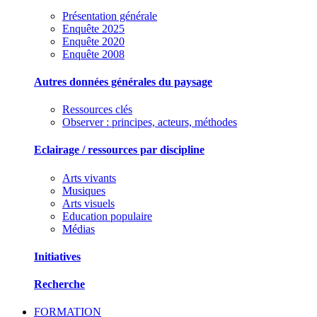
Présentation générale
Enquête 2025
Enquête 2020
Enquête 2008
Autres données générales du paysage
Ressources clés
Observer : principes, acteurs, méthodes
Eclairage / ressources par discipline
Arts vivants
Musiques
Arts visuels
Education populaire
Médias
Initiatives
Recherche
FORMATION