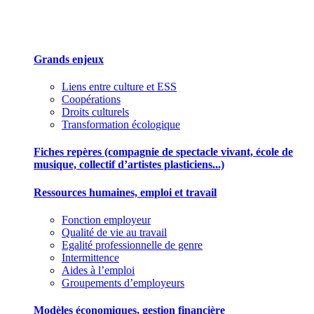
Des outils pour mieux gérer votre association
Grands enjeux
Liens entre culture et ESS
Coopérations
Droits culturels
Transformation écologique
Fiches repères (compagnie de spectacle vivant, école de
musique, collectif d’artistes plasticiens...)
Ressources humaines, emploi et travail
Fonction employeur
Qualité de vie au travail
Egalité professionnelle de genre
Intermittence
Aides à l’emploi
Groupements d’employeurs
Modèles économiques, gestion financière