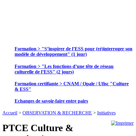
SE FORMER ET ECHANGER DES
PRATIQUES
Formation > "S’inspirer de l’ESS pour (ré)interroger son
modèle de développement" (1 jour)
Formation > "Les fonctions d’une tête de réseau
culturelle de l’ESS" (2 jours)
Formation certifiante > CNAM / Opale / Ufisc "Culture
& ESS"
Echanges de savoir-faire entre pairs
Accueil
>
OBSERVATION & RECHERCHE
>
Initiatives
PTCE Culture &