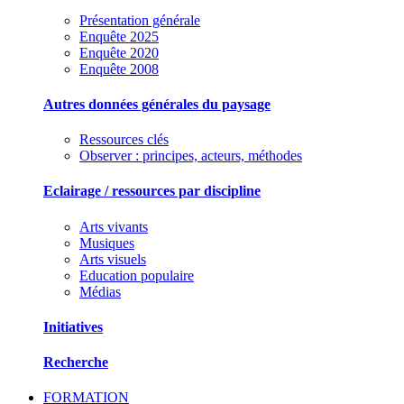
Présentation générale
Enquête 2025
Enquête 2020
Enquête 2008
Autres données générales du paysage
Ressources clés
Observer : principes, acteurs, méthodes
Eclairage / ressources par discipline
Arts vivants
Musiques
Arts visuels
Education populaire
Médias
Initiatives
Recherche
FORMATION