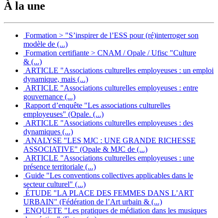
À la une
Formation > "S’inspirer de l’ESS pour (ré)interroger son
modèle de (...)
Formation certifiante > CNAM / Opale / Ufisc "Culture
& (...)
ARTICLE "Associations culturelles employeuses : un emploi
dynamique, mais (...)
ARTICLE "Associations culturelles employeuses : entre
gouvernance (...)
Rapport d’enquête "Les associations culturelles
employeuses" (Opale. (...)
ARTICLE "Associations culturelles employeuses : des
dynamiques (...)
ANALYSE "LES MJC : UNE GRANDE RICHESSE
ASSOCIATIVE" (Opale & MJC de (...)
ARTICLE "Associations culturelles employeuses : une
présence territoriale (...)
Guide "Les conventions collectives applicables dans le
secteur culturel" (...)
ÉTUDE "LA PLACE DES FEMMES DANS L’ART
URBAIN" (Fédération de l’Art urbain & (...)
ENQUETE "Les pratiques de médiation dans les musiques