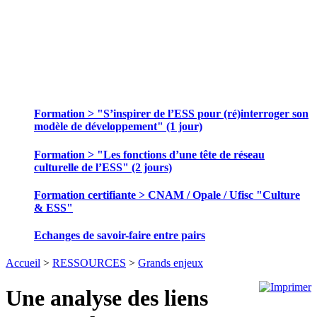
SE FORMER ET ECHANGER DES
PRATIQUES
Formation > "S’inspirer de l’ESS pour (ré)interroger son
modèle de développement" (1 jour)
Formation > "Les fonctions d’une tête de réseau
culturelle de l’ESS" (2 jours)
Formation certifiante > CNAM / Opale / Ufisc "Culture
& ESS"
Echanges de savoir-faire entre pairs
Accueil
>
RESSOURCES
>
Grands enjeux
Une analyse des liens