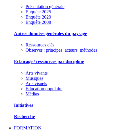
Présentation générale
Enquête 2025
Enquête 2020
Enquête 2008
Autres données générales du paysage
Ressources clés
Observer : principes, acteurs, méthodes
Eclairage / ressources par discipline
Arts vivants
Musiques
Arts visuels
Education populaire
Médias
Initiatives
Recherche
FORMATION