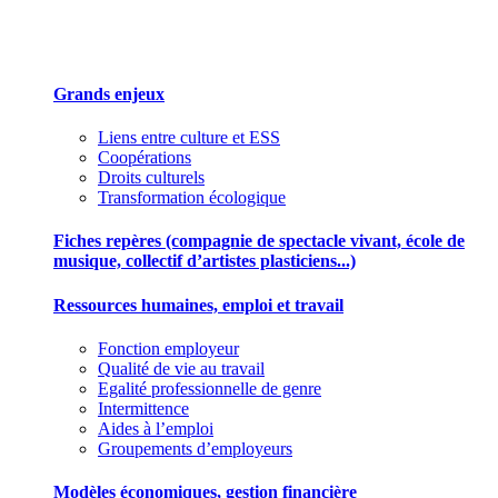
Des outils pour mieux gérer votre association
Grands enjeux
Liens entre culture et ESS
Coopérations
Droits culturels
Transformation écologique
Fiches repères (compagnie de spectacle vivant, école de
musique, collectif d’artistes plasticiens...)
Ressources humaines, emploi et travail
Fonction employeur
Qualité de vie au travail
Egalité professionnelle de genre
Intermittence
Aides à l’emploi
Groupements d’employeurs
Modèles économiques, gestion financière