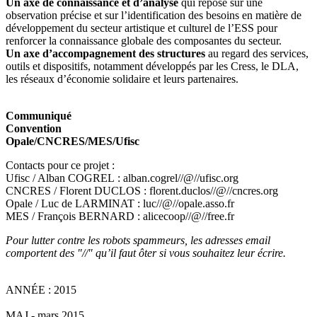
Un axe de connaissance et d’analyse
qui repose sur une
observation précise et sur l’identification des besoins en matière de
développement du secteur artistique et culturel de l’ESS pour
renforcer la connaissance globale des composantes du secteur.
Un axe d’accompagnement des structures
au regard des services,
outils et dispositifs, notamment développés par les Cress, le DLA,
les réseaux d’économie solidaire et leurs partenaires.
Communiqué
Convention
Opale/CNCRES/MES/Ufisc
Contacts pour ce projet :
Ufisc / Alban COGREL : alban.cogrel//@//ufisc.org
CNCRES / Florent DUCLOS : florent.duclos//@//cncres.org
Opale / Luc de LARMINAT : luc//@//opale.asso.fr
MES / François BERNARD : alicecoop//@//free.fr
Pour lutter contre les robots spammeurs, les adresses email
comportent des "//" qu’il faut ôter si vous souhaitez leur écrire.
ANNÉE : 2015
MAJ - mars 2015