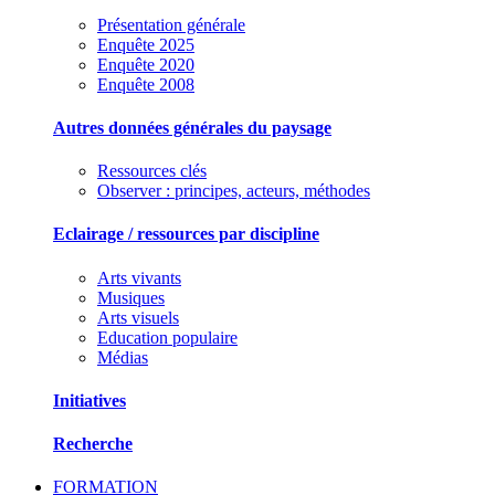
Présentation générale
Enquête 2025
Enquête 2020
Enquête 2008
Autres données générales du paysage
Ressources clés
Observer : principes, acteurs, méthodes
Eclairage / ressources par discipline
Arts vivants
Musiques
Arts visuels
Education populaire
Médias
Initiatives
Recherche
FORMATION