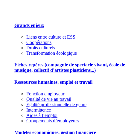
Des outils pour mieux gérer votre association
Grands enjeux
Liens entre culture et ESS
Coopérations
Droits culturels
Transformation écologique
Fiches repères (compagnie de spectacle vivant, école de
musique, collectif d’artistes plasticiens...)
Ressources humaines, emploi et travail
Fonction employeur
Qualité de vie au travail
Egalité professionnelle de genre
Intermittence
Aides à l’emploi
Groupements d’employeurs
Modèles économiques, gestion financière