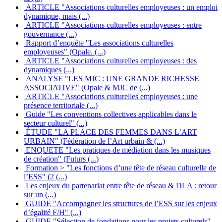
ARTICLE "Associations culturelles employeuses : un emploi
dynamique, mais (...)
ARTICLE "Associations culturelles employeuses : entre
gouvernance (...)
Rapport d’enquête "Les associations culturelles
employeuses" (Opale. (...)
ARTICLE "Associations culturelles employeuses : des
dynamiques (...)
ANALYSE "LES MJC : UNE GRANDE RICHESSE
ASSOCIATIVE" (Opale & MJC de (...)
ARTICLE "Associations culturelles employeuses : une
présence territoriale (...)
Guide "Les conventions collectives applicables dans le
secteur culturel" (...)
ÉTUDE "LA PLACE DES FEMMES DANS L’ART
URBAIN" (Fédération de l’Art urbain & (...)
ENQUETE "Les pratiques de médiation dans les musiques
de création" (Futurs (...)
Formation > "Les fonctions d’une tête de réseau culturelle de
l’ESS" (2 (...)
Les enjeux du partenariat entre tête de réseau & DLA : retour
sur un (...)
GUIDE "Accompagner les structures de l’ESS sur les enjeux
d’égalité F/H" (...)
GUIDE "Sélection de fondations pour les projets culturels"