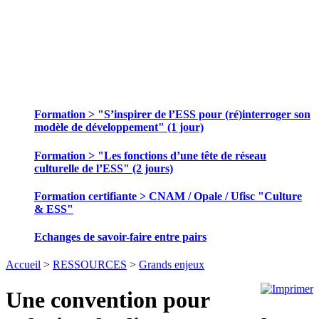
SE FORMER ET ECHANGER DES
PRATIQUES
Formation > "S’inspirer de l’ESS pour (ré)interroger son
modèle de développement" (1 jour)
Formation > "Les fonctions d’une tête de réseau
culturelle de l’ESS" (2 jours)
Formation certifiante > CNAM / Opale / Ufisc "Culture
& ESS"
Echanges de savoir-faire entre pairs
Accueil
>
RESSOURCES
>
Grands enjeux
Une convention pour