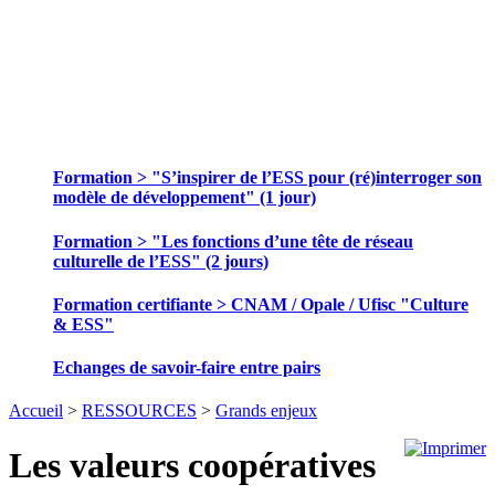
SE FORMER ET ECHANGER DES
PRATIQUES
Formation > "S’inspirer de l’ESS pour (ré)interroger son
modèle de développement" (1 jour)
Formation > "Les fonctions d’une tête de réseau
culturelle de l’ESS" (2 jours)
Formation certifiante > CNAM / Opale / Ufisc "Culture
& ESS"
Echanges de savoir-faire entre pairs
Accueil
>
RESSOURCES
>
Grands enjeux
Les valeurs coopératives