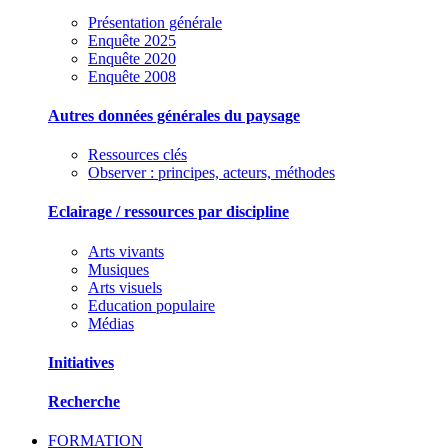
Présentation générale
Enquête 2025
Enquête 2020
Enquête 2008
Autres données générales du paysage
Ressources clés
Observer : principes, acteurs, méthodes
Eclairage / ressources par discipline
Arts vivants
Musiques
Arts visuels
Education populaire
Médias
Initiatives
Recherche
FORMATION