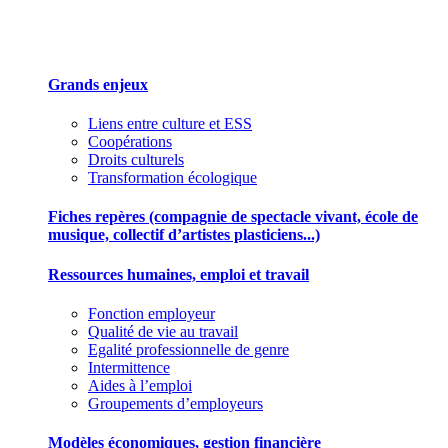
Des outils pour mieux gérer votre association
Grands enjeux
Liens entre culture et ESS
Coopérations
Droits culturels
Transformation écologique
Fiches repères (compagnie de spectacle vivant, école de
musique, collectif d’artistes plasticiens...)
Ressources humaines, emploi et travail
Fonction employeur
Qualité de vie au travail
Egalité professionnelle de genre
Intermittence
Aides à l’emploi
Groupements d’employeurs
Modèles économiques, gestion financière