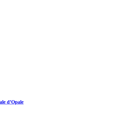
lturelles employeuses
nale d’Opale