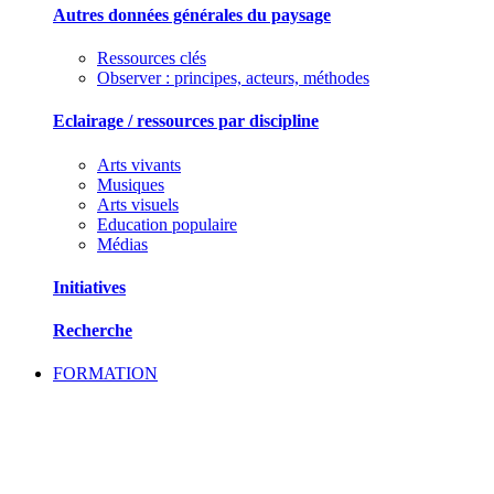
Autres données générales du paysage
Ressources clés
Observer : principes, acteurs, méthodes
Eclairage / ressources par discipline
Arts vivants
Musiques
Arts visuels
Education populaire
Médias
Initiatives
Recherche
FORMATION
SE FORMER ET ECHANGER DES PRATIQU