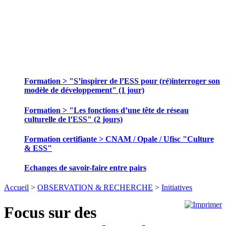
SE FORMER ET ECHANGER DES
PRATIQUES
Formation > "S’inspirer de l’ESS pour (ré)interroger son
modèle de développement" (1 jour)
Formation > "Les fonctions d’une tête de réseau
culturelle de l’ESS" (2 jours)
Formation certifiante > CNAM / Opale / Ufisc "Culture
& ESS"
Echanges de savoir-faire entre pairs
Accueil
>
OBSERVATION & RECHERCHE
>
Initiatives
Focus sur des