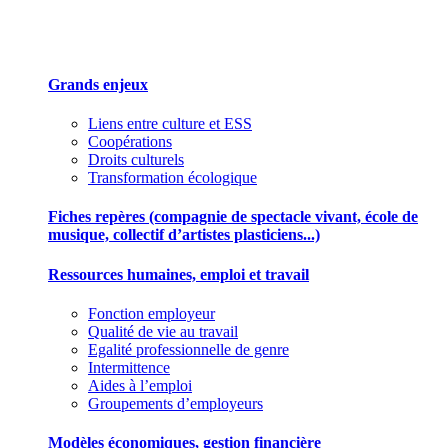
Des outils pour mieux gérer votre association
Grands enjeux
Liens entre culture et ESS
Coopérations
Droits culturels
Transformation écologique
Fiches repères (compagnie de spectacle vivant, école de
musique, collectif d’artistes plasticiens...)
Ressources humaines, emploi et travail
Fonction employeur
Qualité de vie au travail
Egalité professionnelle de genre
Intermittence
Aides à l’emploi
Groupements d’employeurs
Modèles économiques, gestion financière