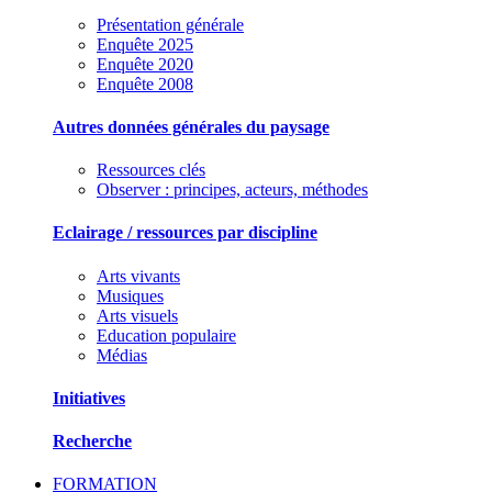
Présentation générale
Enquête 2025
Enquête 2020
Enquête 2008
Autres données générales du paysage
Ressources clés
Observer : principes, acteurs, méthodes
Eclairage / ressources par discipline
Arts vivants
Musiques
Arts visuels
Education populaire
Médias
Initiatives
Recherche
FORMATION