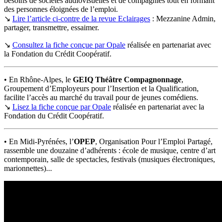
besoins de sociétés audiovisuelles et de compagnies tout en formant
des personnes éloignées de l’emploi.
↘
Lire l’article ci-contre de la revue Eclairages
: Mezzanine Admin,
partager, transmettre, essaimer.
↘
Consultez la fiche conçue par Opale
réalisée en partenariat avec
la Fondation du Crédit Coopératif.
• En Rhône-Alpes, le
GEIQ Théâtre Compagnonnage
,
Groupement d’Employeurs pour l’Insertion et la Qualification,
facilite l’accès au marché du travail pour de jeunes comédiens.
↘
Lisez la fiche conçue par Opale
réalisée en partenariat avec la
Fondation du Crédit Coopératif.
• En Midi-Pyrénées, l’
OPEP
, Organisation Pour l’Emploi Partagé,
rassemble une douzaine d’adhérents : école de musique, centre d’art
contemporain, salle de spectacles, festivals (musiques électroniques,
marionnettes)...