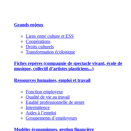
Des outils pour mieux gérer votre association
Grands enjeux
Liens entre culture et ESS
Coopérations
Droits culturels
Transformation écologique
Fiches repères (compagnie de spectacle vivant, école de
musique, collectif d’artistes plasticiens...)
Ressources humaines, emploi et travail
Fonction employeur
Qualité de vie au travail
Egalité professionnelle de genre
Intermittence
Aides à l’emploi
Groupements d’employeurs
Modèles économiques, gestion financière