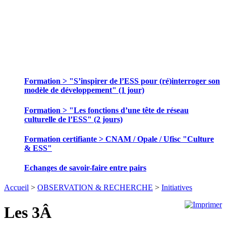
SE FORMER ET ECHANGER DES
PRATIQUES
Formation > "S’inspirer de l’ESS pour (ré)interroger son
modèle de développement" (1 jour)
Formation > "Les fonctions d’une tête de réseau
culturelle de l’ESS" (2 jours)
Formation certifiante > CNAM / Opale / Ufisc "Culture
& ESS"
Echanges de savoir-faire entre pairs
Accueil
>
OBSERVATION & RECHERCHE
>
Initiatives
Les 3Â