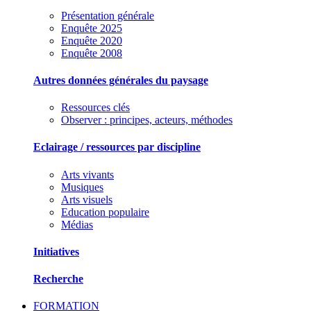
Présentation générale
Enquête 2025
Enquête 2020
Enquête 2008
Autres données générales du paysage
Ressources clés
Observer : principes, acteurs, méthodes
Eclairage / ressources par discipline
Arts vivants
Musiques
Arts visuels
Education populaire
Médias
Initiatives
Recherche
FORMATION