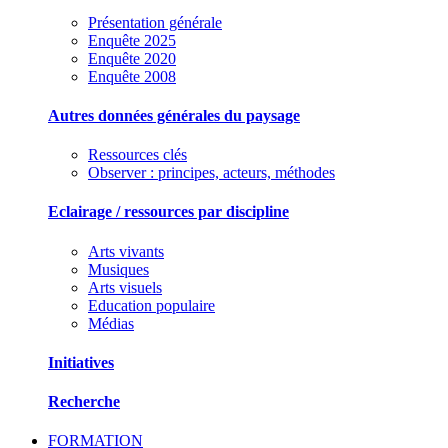
Présentation générale
Enquête 2025
Enquête 2020
Enquête 2008
Autres données générales du paysage
Ressources clés
Observer : principes, acteurs, méthodes
Eclairage / ressources par discipline
Arts vivants
Musiques
Arts visuels
Education populaire
Médias
Initiatives
Recherche
FORMATION