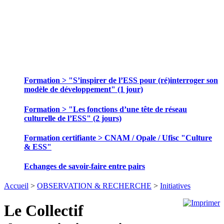
SE FORMER ET ECHANGER DES
PRATIQUES
Formation > "S’inspirer de l’ESS pour (ré)interroger son
modèle de développement" (1 jour)
Formation > "Les fonctions d’une tête de réseau
culturelle de l’ESS" (2 jours)
Formation certifiante > CNAM / Opale / Ufisc "Culture
& ESS"
Echanges de savoir-faire entre pairs
Accueil
>
OBSERVATION & RECHERCHE
>
Initiatives
Le Collectif