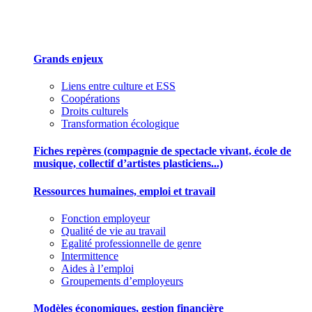
Des outils pour mieux gérer votre association
Grands enjeux
Liens entre culture et ESS
Coopérations
Droits culturels
Transformation écologique
Fiches repères (compagnie de spectacle vivant, école de
musique, collectif d’artistes plasticiens...)
Ressources humaines, emploi et travail
Fonction employeur
Qualité de vie au travail
Egalité professionnelle de genre
Intermittence
Aides à l’emploi
Groupements d’employeurs
Modèles économiques, gestion financière