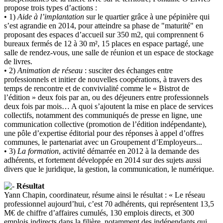
propose trois types d’actions :
• 1)
Aide à l’implantation
sur le quartier grâce à une pépinière qui
s’est agrandie en 2014, pour atteindre sa phase de "maturité" en
proposant des espaces d’accueil sur 350 m2, qui comprennent 6
bureaux fermés de 12 à 30 m², 15 places en espace partagé, une
salle de rendez-vous, une salle de réunion et un espace de stockage
de livres.
• 2)
Animation de réseau
: susciter des échanges entre
professionnels et initier de nouvelles coopérations, à travers des
temps de rencontre et de convivialité comme le « Bistrot de
l’édition » deux fois par an, ou des déjeuners entre professionnels
deux fois par mois… A quoi s’ajoutent la mise en place de services
collectifs, notamment des communiqués de presse en ligne, une
communication collective (promotion de l’édition indépendante),
une pôle d’expertise éditorial pour des réponses à appel d’offres
communes, le partenariat avec un Groupement d’Employeurs...
• 3)
La formation
, activité démarrée en 2012 à la demande des
adhérents, et fortement développée en 2014 sur des sujets aussi
divers que le juridique, la gestion, la communication, le numérique.
Résultat
Yann Chapin, coordinateur, résume ainsi le résultat : « Le réseau
professionnel aujourd’hui, c’est 70 adhérents, qui représentent 13,5
M€ de chiffre d’affaires cumulés, 130 emplois directs, et 300
emplois indirects dans la filière, notamment des indépendants qui