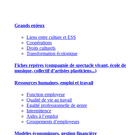
Des outils pour mieux gérer votre association
Grands enjeux
Liens entre culture et ESS
Coopérations
Droits culturels
Transformation écologique
Fiches repères (compagnie de spectacle vivant, école de
musique, collectif d’artistes plasticiens...)
Ressources humaines, emploi et travail
Fonction employeur
Qualité de vie au travail
Egalité professionnelle de genre
Intermittence
Aides à l’emploi
Groupements d’employeurs
Modèles économiques, gestion financière