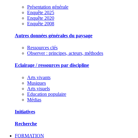
Présentation générale
Enquête 2025
Enquête 2020
Enquête 2008
Autres données générales du paysage
Ressources clés
Observer : principes, acteurs, méthodes
Eclairage / ressources par discipline
Arts vivants
Musiques
Arts visuels
Education populaire
Médias
Initiatives
Recherche
FORMATION