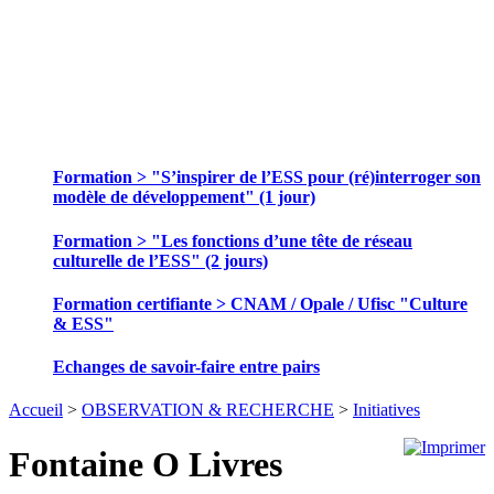
SE FORMER ET ECHANGER DES
PRATIQUES
Formation > "S’inspirer de l’ESS pour (ré)interroger son
modèle de développement" (1 jour)
Formation > "Les fonctions d’une tête de réseau
culturelle de l’ESS" (2 jours)
Formation certifiante > CNAM / Opale / Ufisc "Culture
& ESS"
Echanges de savoir-faire entre pairs
Accueil
>
OBSERVATION & RECHERCHE
>
Initiatives
Fontaine O Livres